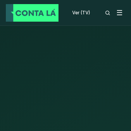
☰
Ver (TV)