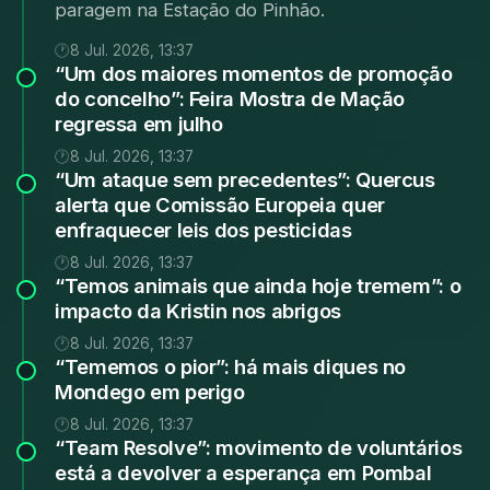
regressa em julho
Com uma nova imagem gráfica e aposta no
presunto, a 31ª edição da Feira Mostra de
Mação dá a conhecer ao público os produtos
endógenos, a gastronomia e o...
8 Jul. 2026, 13:37
“Um ataque sem precedentes”: Quercus
alerta que Comissão Europeia quer
enfraquecer leis dos pesticidas
8 Jul. 2026, 13:37
“Temos animais que ainda hoje tremem”: o
impacto da Kristin nos abrigos
8 Jul. 2026, 13:37
“Tememos o pior”: há mais diques no
Mondego em perigo
8 Jul. 2026, 13:37
“Team Resolve”: movimento de voluntários
está a devolver a esperança em Pombal