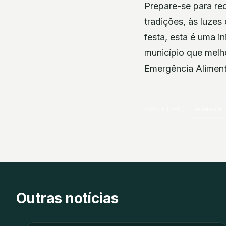
Prepare-se para red
tradições, às luze
festa, esta é uma in
município que melho
Emergência Aliment
PARTILHAR
Facebook
Outras notícias