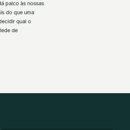
dá palco às nossas
ais do que uma
decidir qual o
 Rede de