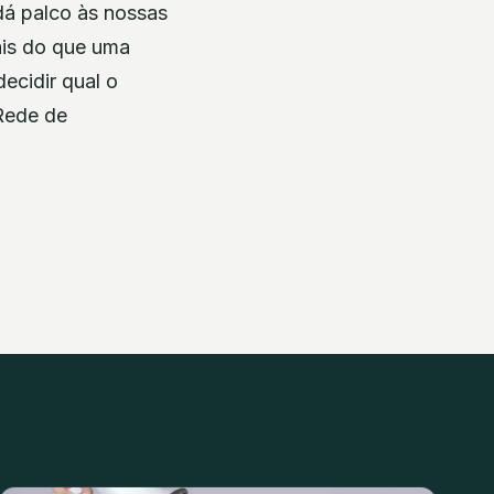
dá palco às nossas
ais do que uma
decidir qual o
 Rede de