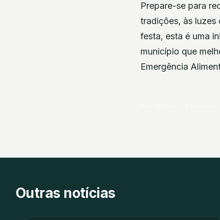
Prepare-se para red
tradições, às luze
festa, esta é uma in
município que melho
Emergência Aliment
PARTILHAR
Facebook
Outras notícias