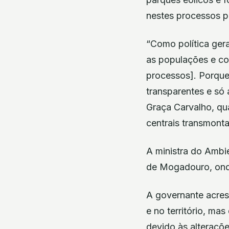
nestes processos p
“Como política ger
as populações e com
processos]. Porque
transparentes e só 
Graça Carvalho, qu
centrais transmonta
A ministra do Ambi
de Mogadouro, onde
A governante acres
e no território, m
devido às alterações