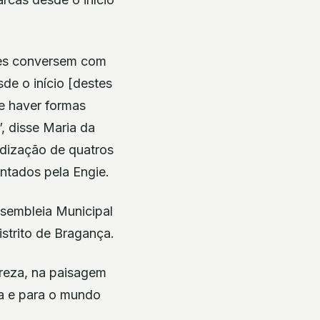
res conversem com
de o início [destes
e haver formas
, disse Maria da
idização de quatros
entados pela Engie.
ssembleia Municipal
strito de Bragança.
ureza, na paisagem
pa e para o mundo