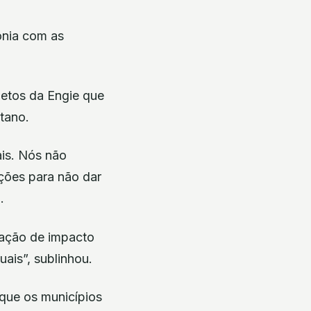
onia com as
jetos da Engie que
tano.
ais. Nós não
ções para não dar
.
iação de impacto
uais”, sublinhou.
que os municípios