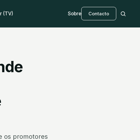
r (TV)
Sobre
Contacto
nde
e
e os promotores