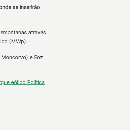
onde se inserirão
ansmontanas através
pico (MWp).
e Moncorvo) e Foz
rque eólico
Política