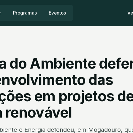
r
Programas
Eventos
Ve
ra do Ambiente defe
envolvimento das
ções em projetos d
a renovável
mbiente e Energia defendeu, em Mogadouro, qu