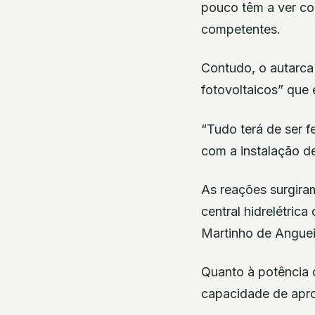
pouco têm a ver com
competentes.
Contudo, o autarc
fotovoltaicos” que 
“Tudo terá de ser f
com a instalação de
As reações surgira
central hidrelétric
Martinho de Anguei
Quanto à potência 
capacidade de apr