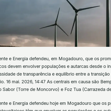
ente e Energia defendeu, em Mogadouro, que os prom
icos devem envolver populações e autarcas desde o iní
sidade de transparência e equilíbrio entre a transição
rio. 16 mai. 2026, 14:47 As centrais em causa são Bem
 Sabor (Torre de Moncorvo) e Foz Tua (Carrazeda de 
ente e Energia defendeu hoje em Mogadouro que os 
otovoltaicos têm que envolver as populações e os auta