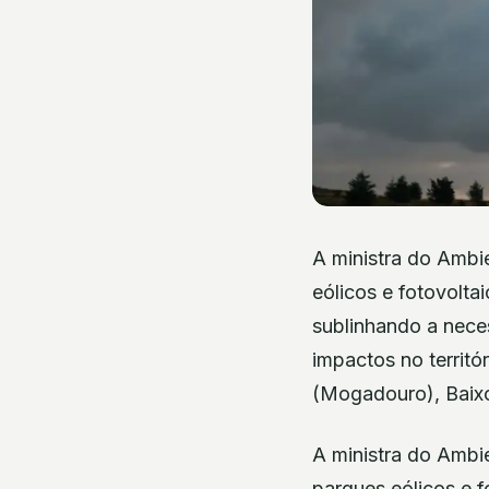
A ministra do Ambi
eólicos e fotovolta
sublinhando a neces
impactos no territó
(Mogadouro), Baixo
A ministra do Ambi
parques eólicos e f