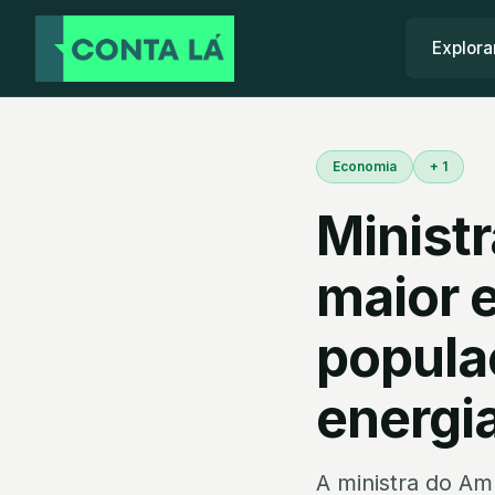
Explora
Economia
+ 1
Minist
maior 
popula
energi
A ministra do A