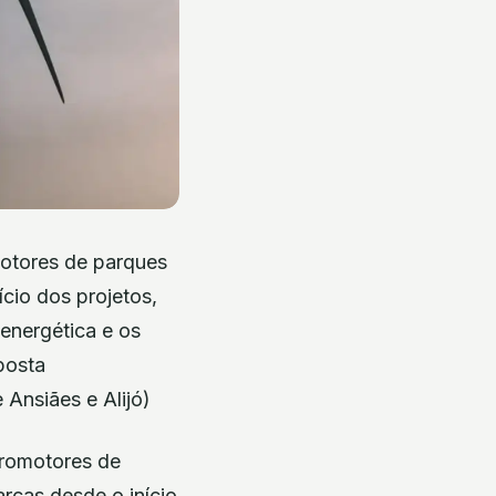
otores de parques
cio dos projetos,
 energética e os
posta
Ansiães e Alijó)
promotores de
rcas desde o início