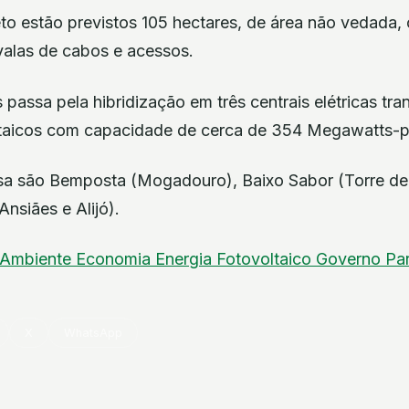
to estão previstos 105 hectares, de área não vedada, 
valas de cabos e acessos.
 passa pela hibridização em três centrais elétricas tr
oltaicos com capacidade de cerca de 354 Megawatts-
usa são Bemposta (Mogadouro), Baixo Sabor (Torre d
nsiães e Alijó).
Ambiente
Economia
Energia
Fotovoltaico
Governo
Pa
X
WhatsApp