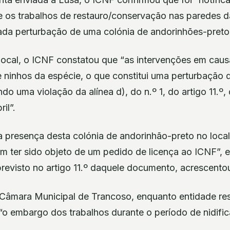
 os trabalhos de restauro/conservação nas paredes d
ada perturbação de uma colónia de andorinhões-preto e
 local, o ICNF constatou que “as intervenções em caus
e ninhos da espécie, o que constitui uma perturbação 
do uma violação da alínea d), do n.º 1, do artigo 11.º,
il”.
 presença desta colónia de andorinhão-preto no local
am ter sido objeto de um pedido de licença ao ICNF”, 
revisto no artigo 11.º daquele documento, acrescento
Câmara Municipal de Trancoso, enquanto entidade re
“o embargo dos trabalhos durante o período de nidific