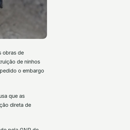
s obras de
truição de ninhos
o pedido o embargo
usa que as
ção direta de
cado pela GNR de