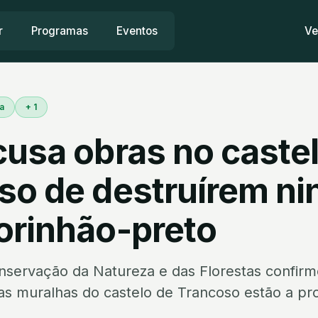
r
Programas
Eventos
Ve
a
+ 1
cusa obras no caste
so de destruírem ni
orinhão-preto
onservação da Natureza e das Florestas confir
nas muralhas do castelo de Trancoso estão a pr