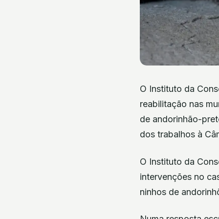
O Instituto da Con
reabilitação nas mu
de andorinhão-pret
dos trabalhos à Câ
O Instituto da Con
intervenções no cas
ninhos de andorinh
Numa resposta escr