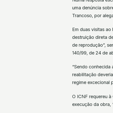
uma denúncia sobre
Trancoso, por aleg
Em duas visitas ao
destruição direta d
de reprodução”, sen
140/99, de 24 de abr
“Sendo conhecida a
reabilitação deveri
regime excecional p
O ICNF requereu à 
execução da obra, 