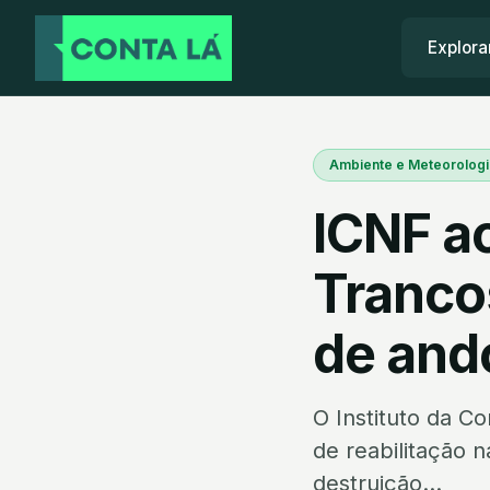
Explora
Ambiente e Meteorologi
ICNF a
Tranco
de and
O Instituto da C
de reabilitação 
destruição...