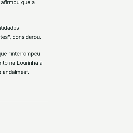
 afirmou que a
ntidades
es”, considerou.
que “interrompeu
nto na Lourinhã a
e andaimes”.