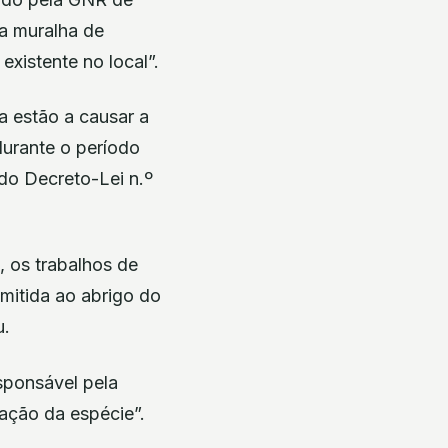
a muralha de
xistente no local”.
a estão a causar a
durante o período
 do Decreto-Lei n.º
, os trabalhos de
emitida ao abrigo do
u.
sponsável pela
ação da espécie”.