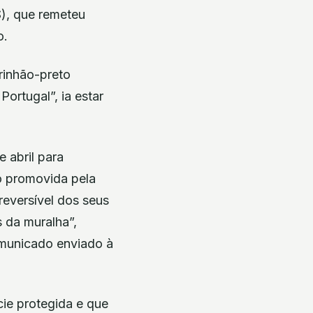
), que remeteu
o.
rinhão-preto
ortugal”, ia estar
 abril para
o promovida pela
reversível dos seus
s da muralha”,
omunicado enviado à
ie protegida e que