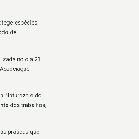
otege espécies
íodo de
lizada no dia 21
/Associação
da Natureza e do
te dos trabalhos,
as práticas que