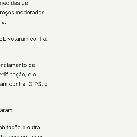
 medidas de
 preços moderados,
na.
 BE votaram contra.
cenciamento de
edificação, e o
ram contra. O PS, o
baram.
abitação e outra
nte, com um valor