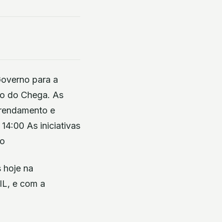
Governo para a
ão do Chega. As
arrendamento e
14:00 As iniciativas
to
 hoje na
IL, e com a