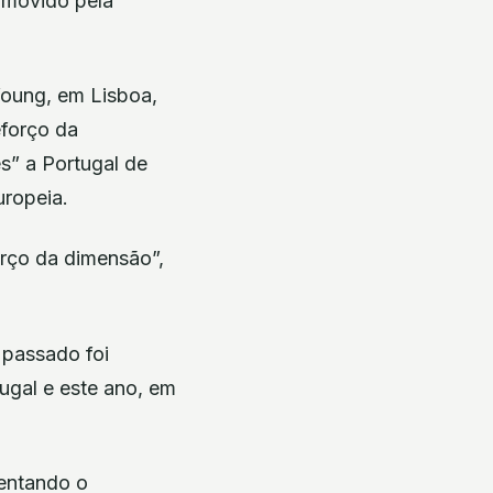
omovido pela
oung, em Lisboa,
forço da
s” a Portugal de
uropeia.
orço da dimensão”,
 passado foi
ugal e este ano, em
mentando o