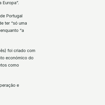
a Europa”.
de Portugal
de ter “só uma
, enquanto “a
s) foi criado com
nto económico do
jetos como
peração e