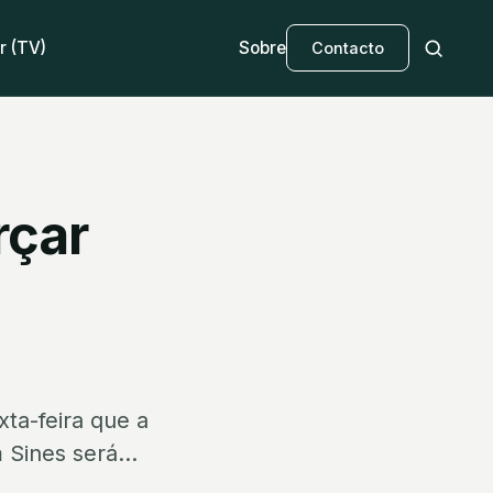
r (TV)
Sobre
Contacto
rçar
ta-feira que a
 Sines será...