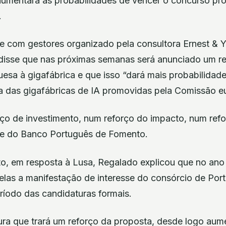
umentará as probabilidades de vencer o concurso pr
.
com gestores organizado pela consultora Ernest & Y
isse que nas próximas semanas será anunciado um re
esa à gigafábrica e que isso “dará mais probabilidade
ma das gigafábricas de IA promovidas pela Comissão e
rço de investimento, num reforço do impacto, num ref
te do Banco Português de Fomento.
, em resposta à Lusa, Regalado explicou que no ano
elas a manifestação de interesse do consórcio de Port
eríodo das candidaturas formais.
ura que trará um reforço da proposta, desde logo au