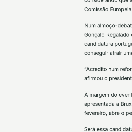
considerando que a
Comissão Europeia
Num almoço-debate 
Gonçalo Regalado d
candidatura portugu
conseguir atrair u
“Acredito num refo
afirmou o presiden
À margem do evento
apresentada a Brux
fevereiro, abre o p
Será essa candidat