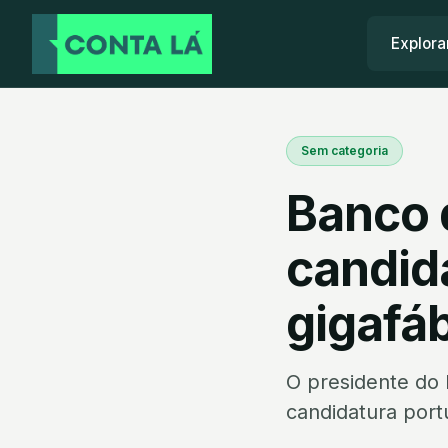
Explora
Sem categoria
Banco 
candida
gigafáb
O presidente do 
candidatura portu