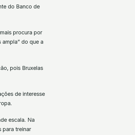
ente do Banco de
 mais procura por
s ampla” do que a
ção, pois Bruxelas
ações de interesse
ropa.
nde escala. Na
 para treinar