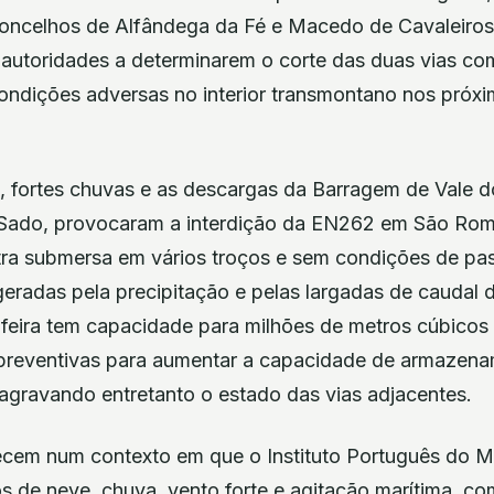
 concelhos de Alfândega da Fé e Macedo de Cavaleiros
s autoridades a determinarem o corte das duas vias c
condições adversas no interior transmontano nos próx
, fortes chuvas e as descargas da Barragem de Vale d
o Sado, provocaram a interdição da EN262 em São Ro
tra submersa em vários troços e sem condições de p
eradas pela precipitação e pelas largadas de caudal d
ufeira tem capacidade para milhões de metros cúbicos
preventivas para aumentar a capacidade de armazena
agravando entretanto o estado das vias adjacentes.
ecem num contexto em que o Instituto Português do M
s de neve, chuva, vento forte e agitação marítima, com 