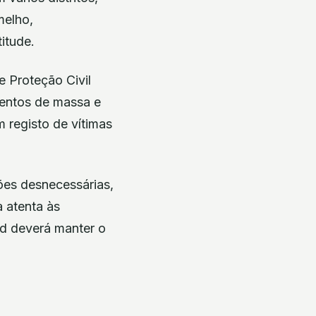
melho,
itude.
e Proteção Civil
mentos de massa e
 registo de vítimas
ões desnecessárias,
a atenta às
id deverá manter o