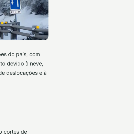
iões do país, com
ito devido à neve,
de deslocações e à
o cortes de