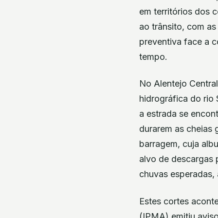
em territórios dos
ao trânsito, com a
preventiva face a 
tempo.
No Alentejo Central
hidrográfica do ri
a estrada se encon
durarem as cheias g
barragem, cuja alb
alvo de descargas 
chuvas esperadas, 
Estes cortes acont
(IPMA) emitiu aviso