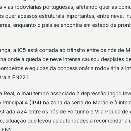
as vias rodoviárias portuguesas, afetando quer as com
res quer acessos estruturais importantes, entre neve, 
erras, enquanto o país se encontra em estado de pront
ança, a IC5 está cortada ao trânsito entre os nós de
a onde a queda de neve intensa causou despistes de 
mbeiros e equipas da concessionária rodoviária a int
ara a EN221.
ila Real, o mau tempo associado à depressão Ingrid le
io Principal 4 (IP4) na zona da serra do Marão e à inte
strada A24 entre os nós de Fortunho e Vila Pouca de 
, situação que levou as autoridades a recomendar a ut
a EN2.