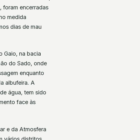
, foram encerradas
omo medida
imos dias de mau
o Gaio, na bacia
mão do Sado, onde
assagem enquanto
a albufeira. A
 de água, tem sido
mento face às
ar e da Atmosfera
vários distritos,