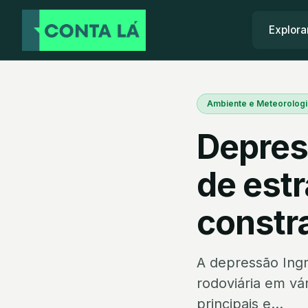
Explora
Ambiente e Meteorologi
Depress
de est
constr
A depressão Ingr
rodoviária em vár
principais e...