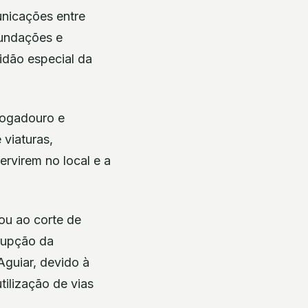
unicações entre
inundações e
idão especial da
 Mogadouro e
viaturas,
ervirem no local e a
vou ao corte de
rrupção da
Aguiar, devido à
ilização de vias