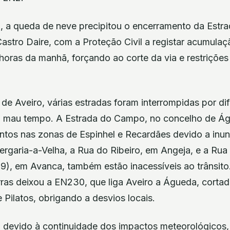
u, a queda de neve precipitou o encerramento da Estr
Castro Daire, com a Proteção Civil a registar acumulaçã
horas da manhã, forçando ao corte da via e restrições
de Aveiro, várias estradas foram interrompidas por di
o mau tempo. A Estrada do Campo, no concelho de Ág
ntos nas zonas de Espinhel e Recardães devido a inu
ergaria-a-Velha, a Rua do Ribeiro, em Angeja, e a Rua
9), em Avanca, também estão inacessíveis ao trânsito
ras deixou a EN230, que liga Aveiro a Águeda, cortada
Pilatos, obrigando a desvios locais.
 devido à continuidade dos impactos meteorológicos