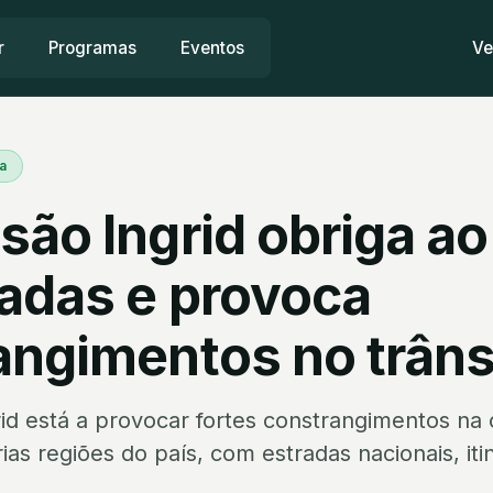
r
Programas
Eventos
Ve
a
ão Ingrid obriga ao
radas e provoca
angimentos no trâns
id está a provocar fortes constrangimentos na 
ias regiões do país, com estradas nacionais, iti