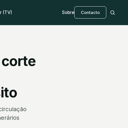
r (TV)
Sobre
Contacto
 corte
ito
circulação
nerários