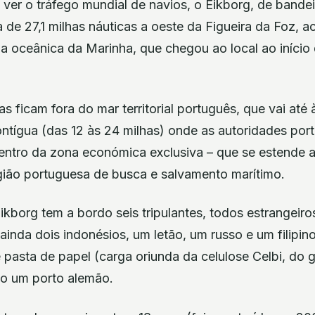
e ver o tráfego mundial de navios, o Eikborg, de bande
a de 27,1 milhas náuticas a oeste da Figueira da Foz,
ha oceânica da Marinha, que chegou ao local ao iníci
s ficam fora do mar territorial português, que vai até 
tígua (das 12 às 24 milhas) onde as autoridades po
dentro da zona económica exclusiva – que se estende a
egião portuguesa de busca e salvamento marítimo.
ikborg tem a bordo seis tripulantes, todos estrangeiro
inda dois indonésios, um letão, um russo e um filipino
pasta de papel (carga oriunda da celulose Celbi, do gr
o um porto alemão.