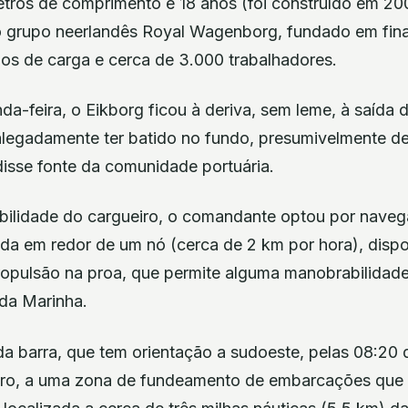
tros de comprimento e 18 anos (foi construído em 20
grupo neerlandês Royal Wagenborg, fundado em fina
ios de carga e cerca de 3.000 trabalhadores.
-feira, o Eikborg ficou à deriva, sem leme, à saída d
alegadamente ter batido no fundo, presumivelmente d
 disse fonte da comunidade portuária.
tabilidade do cargueiro, o comandante optou por naveg
ida em redor de um nó (cerca de 2 km por hora), disp
ropulsão na proa, que permite alguma manobrabilidade
 da Marinha.
a barra, que tem orientação a sudoeste, pelas 08:20 
iro, a uma zona de fundeamento de embarcações que