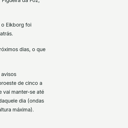
 Figueira da Foz,
o Eikborg foi
atrás.
róximos dias, o que
 avisos
oroeste de cinco a
 vai manter-se até
 daquele dia (ondas
altura máxima).