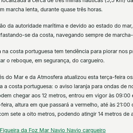
 localizada a cerca de três milhas náuticas (5,5 km) da
m marcha lenta, durante quase três horas.
ão da autoridade marítima e devido ao estado do mar, 
fastando-se da costa, navegando sempre de marcha-
a na costa portuguesa tem tendência para piorar nos p
itar o reboque, em segurança, do cargueiro.
ês do Mar e da Atmosfera atualizou esta terça-feira os
 a costa portuguesa: o aviso laranja para ondas de n
odem chegar aos 12 metros, entrou em vigor às 09:00 e
feira, altura em que passará a vermelho, até às 21:00
om sete a oito metros, podendo atingir 14 metros de 
Figueira da Foz
Mar
Navio
Navio cargueiro