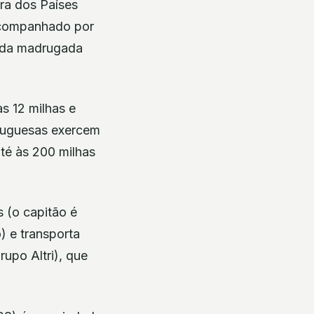
ira dos Países
 acompanhado por
o da madrugada
às 12 milhas e
rtuguesas exercem
té às 200 milhas
s (o capitão é
) e transporta
upo Altri), que