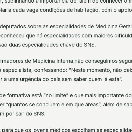
, sublinhando a importância de, além de conhecer o 
lar a cada vaga condições de habitação, com o apoio
deputados sobre as especialidades de Medicina Geral 
reconheceu que há especialidades com maiores dificul
são duas especialidades chave do SNS.
ormadores de Medicina Interna não conseguimos segur
 o especialista, confessando: “Neste momento, não de
r a uma urgência do país sem saber quem lá está”.
de formativa está “no limite” e que mais importante d
er “quantos se concluem e em que áreas”, além de sa
am por sair do SNS.
 para que os jovens médicos escolham as especialida