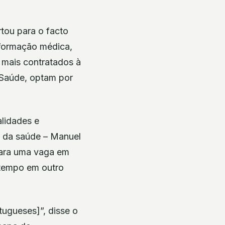
tou para o facto
 formação médica,
 mais contratados à
 Saúde, optam por
alidades e
ro da saúde – Manuel
para uma vaga em
tempo em outro
ugueses]”, disse o