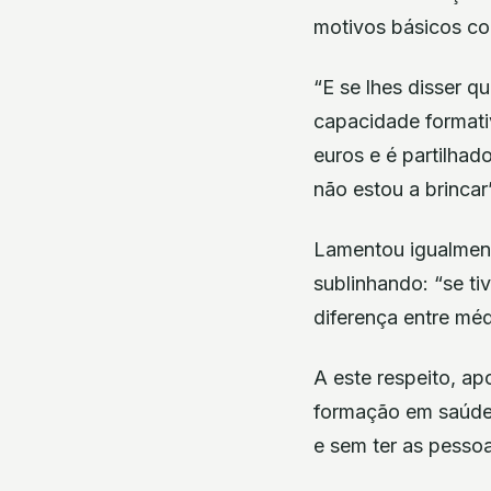
motivos básicos com
“E se lhes disser q
capacidade formativ
euros e é partilhad
não estou a brincar”
Lamentou igualment
sublinhando: “se ti
diferença entre méd
A este respeito, a
formação em saúde
e sem ter as pessoa