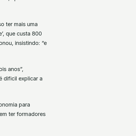
so ter mais uma
e’, que custa 800
nou, insistindo: “e
is anos”,
ificil explicar a
tonomia para
em ter formadores