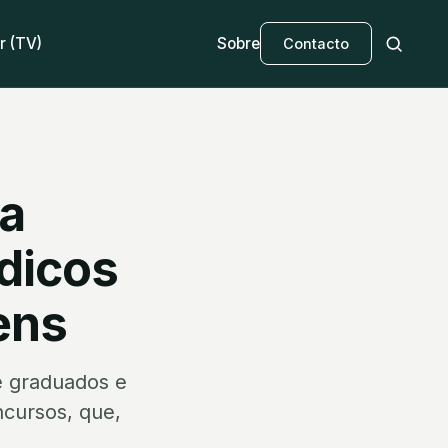
r (TV)
Sobre
Contacto
ra
dicos
ens
e graduados e
ncursos, que,