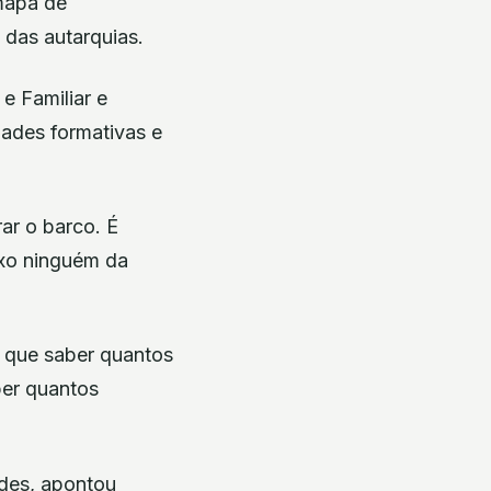
mapa de
 das autarquias.
e Familiar e
dades formativas e
ar o barco. É
ixo ninguém da
o que saber quantos
ber quantos
des, apontou