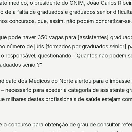
nato médico, o presidente do CNIM, João Carlos Ribei
o de a falta de graduados e graduados sénior dificul
 nos concursos, que, assim, não podem concretizar-se.
e pode haver 350 vagas para [assistentes] graduado
mo número de júris [formados por graduados sénior] p
 o responsável, questionando: “Quantos não podem s
raduados sénior?”
Sindicato dos Médicos do Norte alertou para o impasse
 – necessário para aceder à categoria de assistente g
e milhares destes profissionais de saúde estejam com 
 o concurso para obtenção de grau de consultor refe