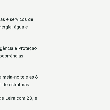
as e serviços de
nergia, água e
rgência e Proteção
“ocorrências
 meia-noite e as 8
 de estruturas.
de Leira com 23, e