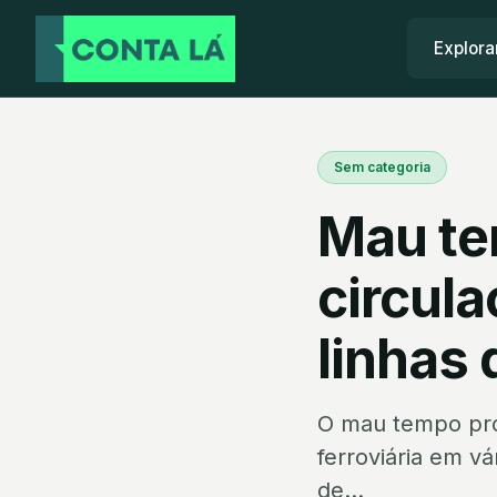
Explora
Sem categoria
Mau te
circula
linhas 
O mau tempo pro
ferroviária em vá
de...