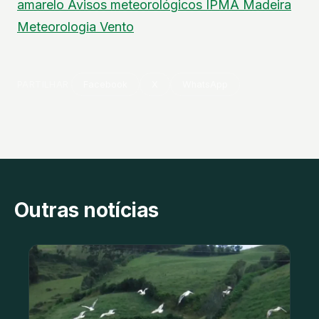
amarelo
Avisos meteorológicos
IPMA
Madeira
Meteorologia
Vento
PARTILHAR
Facebook
X
WhatsApp
Outras notícias