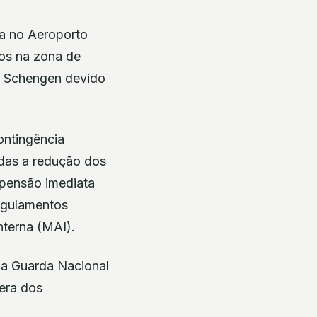
ia no Aeroporto
os na zona de
o Schengen devido
ontingência
adas a redução dos
spensão imediata
regulamentos
nterna (MAI).
da Guarda Nacional
pera dos