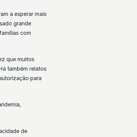
aram a esperar mais
ausado grande
famílias com
ez que muitos
 Há também relatos
autorização para
andemia,
pacidade de