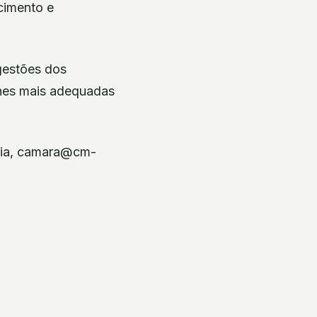
cimento e
ugestões dos
tones mais adequadas
quia, camara@cm-