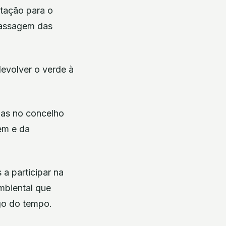
tação para o
passagem das
devolver o verde à
das no concelho
em e da
a participar na
mbiental que
go do tempo.