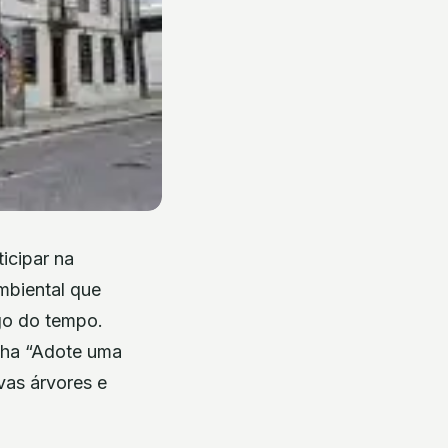
icipar na
mbiental que
go do tempo.
nha “Adote uma
vas árvores e