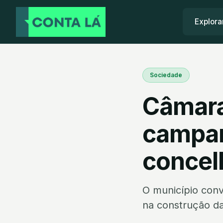
Explora
Sociedade
Câmara
campan
concel
O município conv
na construção da