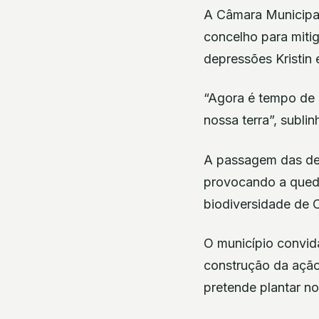
A Câmara Municipal
concelho para miti
depressões Kristin 
“Agora é tempo de a
nossa terra”, sublin
A passagem das dep
provocando a queda
biodiversidade de 
O município convid
construção da ação
pretende plantar n