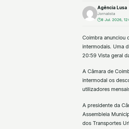
Agência Lusa
Jornalista
8 Jul. 2026, 12
Coimbra anunciou q
intermodais. Uma de
20:59 Vista geral 
A Câmara de Coimbr
intermodal os desc
utilizadores mensai
A presidente da Câ
Assembleia Municip
dos Transportes Ur