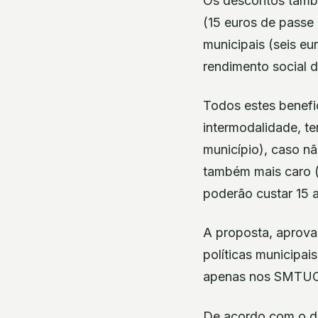
Os descontos també
(15 euros de passe 
municipais (seis e
rendimento social 
Todos estes benefi
intermodalidade, t
município), caso n
também mais caro (
poderão custar 15 
A proposta, aprova
políticas municipai
apenas nos SMTUC 
De acordo com o do