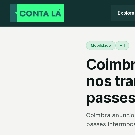
Explora
Mobilidade
+ 1
Coimbr
nos tr
passes
Coimbra anunciou
passes intermoda