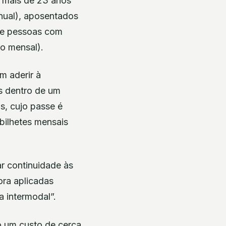
 mais de 23 anos
anual), aposentados
) e pessoas com
o mensal).
m aderir à
s dentro de um
s, cujo passe é
bilhetes mensais
r continuidade às
gora aplicadas
 intermodal”.
 um custo de cerca