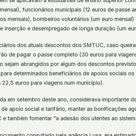
m se aplicavam a estudantes de ensino superior com
mensal), funcionários municipais (12 euros de passe 
uros mensais), bombeiros voluntários (um euro mensal
de inserção e desempregado de longa duração (um eur
ciários dos atuais descontos dos SMTUC, caso queira
erão de pagar o passe completo (30 euros para viagen
ão sejam abrangidos por algum dos descontos previsto
para determinados beneficiários de apoios sociais os 
a 22,5 euros para viagens num município).
da em setembro deste ano, considerava importante da
s de apoio social e tarifário, manter as bonificações a
e também fomentar “a adesão dos utentes ao sistema
cumento consultado pela agência Lusa, era estimado