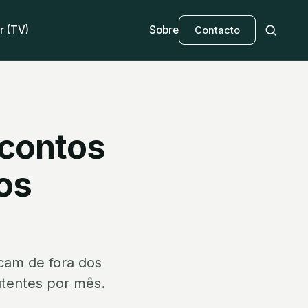
r (TV)
Sobre
Contacto
scontos
os
cam de fora dos
utentes por mês.