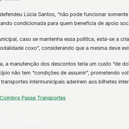
 defendeu Lúcia Santos, “não pode funcionar soment
cando condicionada para quem beneficia de apoio soci
icipal, caso se mantenha essa política, está-se a cri
modalidade coxo”, considerando que a mesma deve exis
, a manutenção dos descontos teria um custo “de doi
ípio não tem “condições de assumir”, prometendo volta
ransportes intermunicipais aderirem aos bilhetes inte
Coimbra
Passe
Transportes
X
WhatsApp