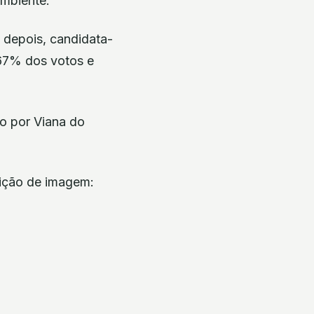
Ambiente.
 depois, candidata-
,67% dos votos e
to por Viana do
dição de imagem: