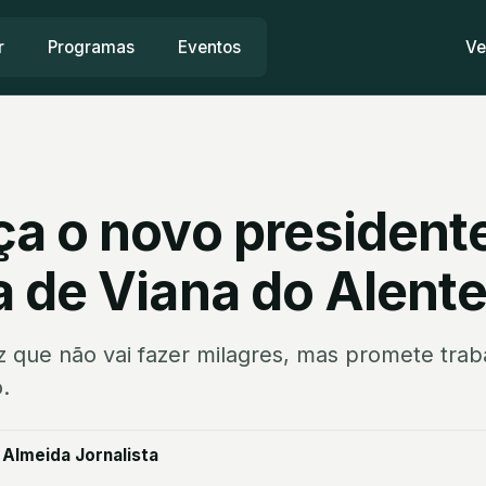
r
Programas
Eventos
Ve
a o novo president
 de Viana do Alente
z que não vai fazer milagres, mas promete trab
.
 Almeida Jornalista