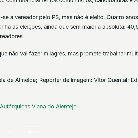
u com financiamentos comunitários, candidaturas e 
-se a vereador pelo PS, mas não é eleito. Quatro anos
ganha as eleições, ainda que sem maioria absoluta: 40
ereadores.
ue não vai fazer milagres, mas promete trabalhar mui
rela de Almeida; Repórter de imagem: Vítor Quental; E
Autárquicas
Viana do Alentejo
X
WhatsApp