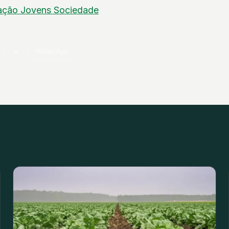
ação
Jovens
Sociedade
X
WhatsApp