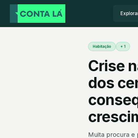
Explora
Habitação
+ 1
Crise n
dos ce
conseq
cresci
Muita procura e 