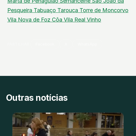
Marta de Penaguião
Sernancelhe
São João da
Pesqueira
Tabuaço
Tarouca
Torre de Moncorvo
Vila Nova de Foz Côa
Vila Real
Vinho
PARTILHAR
Facebook
X
WhatsApp
Outras notícias