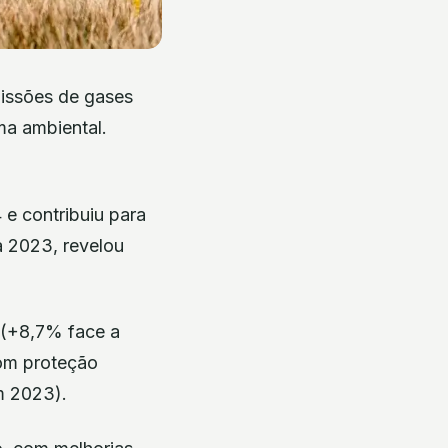
issões de gases
ma ambiental.
e contribuiu para
a 2023, revelou
 (+8,7% face a
com proteção
m 2023).