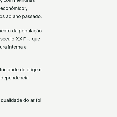
, com melhorias
 económico”,
ivos ao ano passado.
imento da população
século XXI” -, que
ra interna a
tricidade de origem
a dependência
qualidade do ar foi