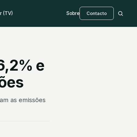
r (TV)
Sobre
Contacto
86,2% e
sões
ram as emissões