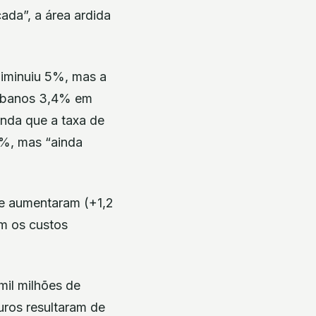
ada”, a área ardida
diminuiu 5%, mas a
urbanos 3,4% em
nda que a taxa de
7%, mas “ainda
te aumentaram (+1,2
om os custos
mil milhões de
uros resultaram de