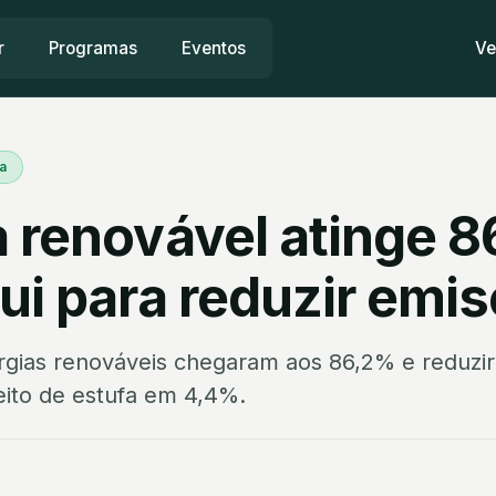
r
Programas
Eventos
Ve
a
a renovável atinge 
ui para reduzir emi
rgias renováveis chegaram aos 86,2% e reduzi
ito de estufa em 4,4%.