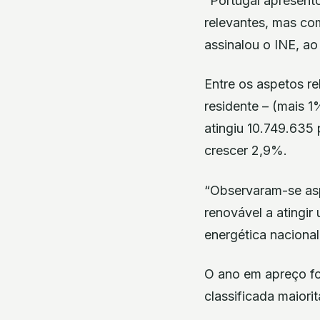
“Portugal apresen
relevantes, mas co
assinalou o INE, ao
Entre os aspetos r
residente – (mais 
atingiu 10.749.635
crescer 2,9%.
“Observaram-se aspe
renovável a atingi
energética naciona
O ano em apreço foi
classificada maior