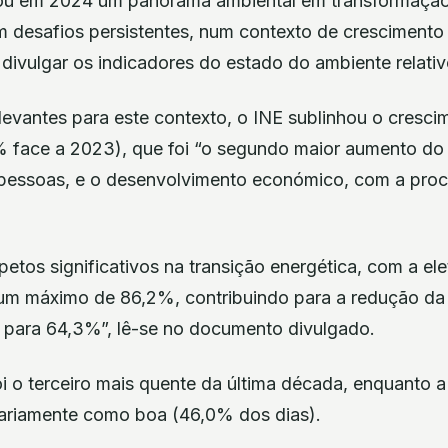
tou em 2024 um panorama ambiental em transformação
m desafios persistentes, num contexto de crescimento
 divulgar os indicadores do estado do ambiente relat
elevantes para este contexto, o INE sublinhou o cresc
1% face a 2023), que foi “o segundo maior aumento do 
 pessoas, e o desenvolvimento económico, com a procu
tos significativos na transição energética, com a ele
r um máximo de 86,2%, contribuindo para a redução d
l para 64,3%”, lê-se no documento divulgado.
 o terceiro mais quente da última década, enquanto a 
itariamente como boa (46,0% dos dias).