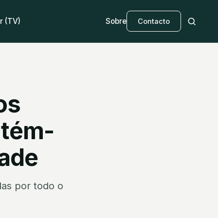
r (TV)
Sobre
Contacto
os
ntém-
tade
as por todo o