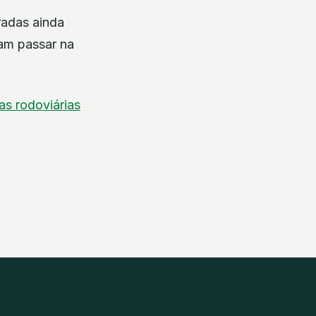
radas ainda
tam passar na
ras rodoviárias