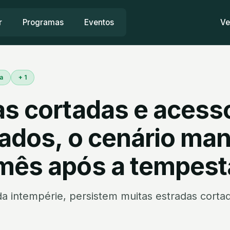
r
Programas
Eventos
Ve
a
+ 1
as cortadas e acess
ltados, o cenário ma
mês após a tempes
 intempérie, persistem muitas estradas cortad