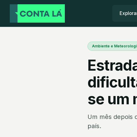
Explora
Ambiente e Meteorologi
Estrad
dificu
se um 
Um mês depois da
país.