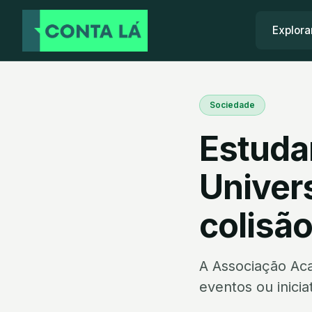
Explora
Sociedade
Estuda
Univer
colisã
A Associação Aca
eventos ou inicia