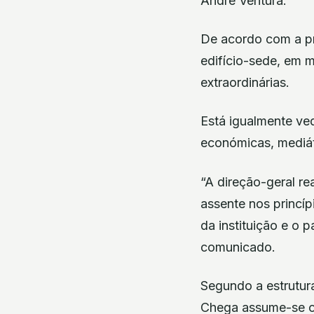
André Ventura.
De acordo com a pr
edifício-sede, em mo
extraordinárias.
Está igualmente ved
económicas, mediáti
“A direção-geral re
assente nos princíp
da instituição e o 
comunicado.
Segundo a estrutura
Chega assume-se com