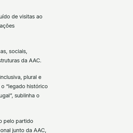
ído de visitas ao
tuações
as, sociais,
struturas da AAC.
clusiva, plural e
 o “legado histórico
gal”, sublinha o
o pelo partido
ional junto da AAC,