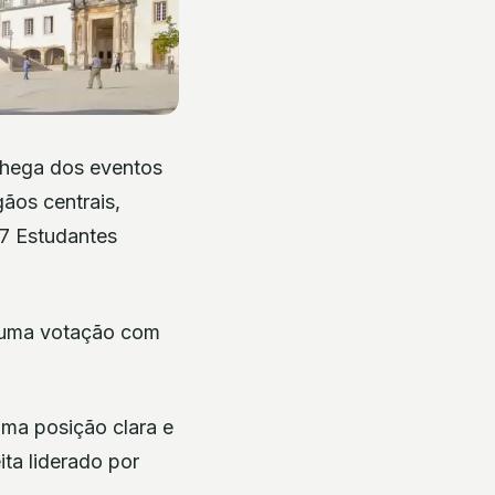
Chega dos eventos
gãos centrais,
27 Estudantes
 numa votação com
uma posição clara e
ta liderado por