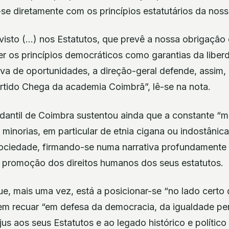
se diretamente com os princípios estatutários da nossa
visto (…) nos Estatutos, que prevê a nossa obrigação 
r os princípios democráticos como garantias da liberd
iva de oportunidades, a direção-geral defende, assim,
artido Chega da academia Coimbrã”, lê-se na nota.
dantil de Coimbra sustentou ainda que a constante “m
e minorias, em particular de etnia cigana ou indostânic
sociedade, firmando-se numa narrativa profundamente
 promoção dos direitos humanos dos seus estatutos.
, mais uma vez, está a posicionar-se “no lado certo d
nem recuar “em defesa da democracia, da igualdade per
us aos seus Estatutos e ao legado histórico e político 