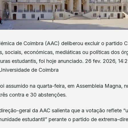
mica de Coimbra (AAC) deliberou excluir o partido 
as, sociais, económicas, mediáticas ou políticas dos ór
turas estudantis, foi hoje anunciado. 26 fev. 2026, 14:
Universidade de Coimbra
oi assumido na quarta-feira, em Assembleia Magna,
três contra e 30 abstenções.
ireção-geral da AAC salienta que a votação reflete “
nidade estudantil” perante o partido de extrema-direi