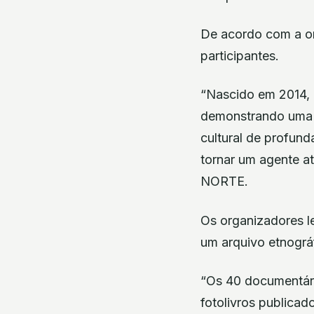
De acordo com a o
participantes.
“Nascido em 2014, 
demonstrando uma f
cultural de profund
tornar um agente a
NORTE.
Os organizadores l
um arquivo etnográf
“Os 40 documentári
fotolivros publicad