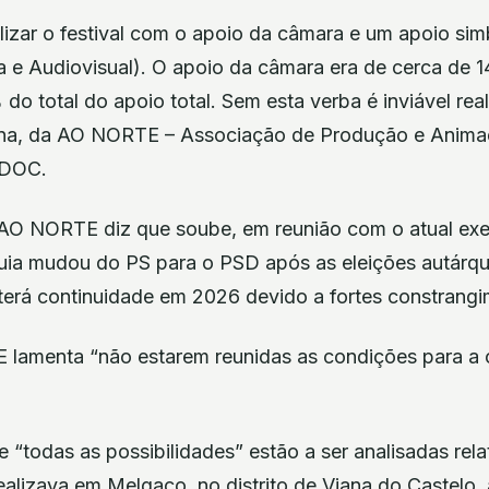
izar o festival com o apoio da câmara e um apoio sim
a e Audiovisual). O apoio da câmara era de cerca de 1
o total do apoio total. Sem esta verba é inviável real
ana, da AO NORTE – Associação de Produção e Anima
MDOC.
O NORTE diz que soube, em reunião com o atual exec
quia mudou do PS para o PSD após as eleições autárqu
 terá continuidade em 2026 devido a fortes constrangi
lamenta “não estarem reunidas as condições para a 
e “todas as possibilidades” estão a ser analisadas rel
realizava em Melgaço, no distrito de Viana do Castelo,