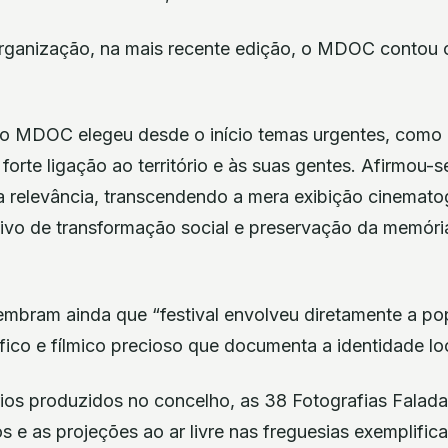
rganização, na mais recente edição, o MDOC contou
o MDOC elegeu desde o início temas urgentes, como 
orte ligação ao território e às suas gentes. Afirmou
a relevância, transcendendo a mera exibição cinemato
tivo de transformação social e preservação da memória
embram ainda que “festival envolveu diretamente a po
ico e fílmico precioso que documenta a identidade loc
os produzidos no concelho, as 38 Fotografias Faladas,
os e as projeções ao ar livre nas freguesias exemplific