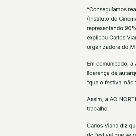
“Conseguíamos real
(Instituto do Cinem
representando 90% d
explicou Carlos Vi
organizadora do 
Em comunicado, a A
liderança da autar
“que o festival não
Assim, a AO NORTE 
trabalho.
Carlos Viana diz qu
do festival que se 