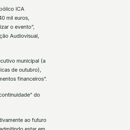
bólico ICA
40 mil euros,
izar o evento”,
ção Audiovisual,
utivo municipal (a
icas de outubro),
mentos financeiros”.
continuidade” do
ativamente ao futuro
 admitindo estar em