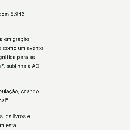
 com 5.946
a emigração,
-se como um evento
gráfica para se
”, sublinha a AO
pulação, criando
al”.
 os livros e
am esta