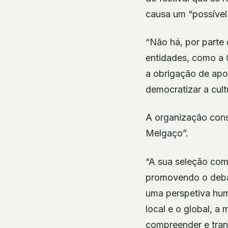
causa um “possível
“Não há, por parte 
entidades, como a
a obrigação de apoia
democratizar a cult
A organização con
Melgaço”.
“A sua seleção comp
promovendo o debat
uma perspetiva hum
local e o global, a
compreender e trans