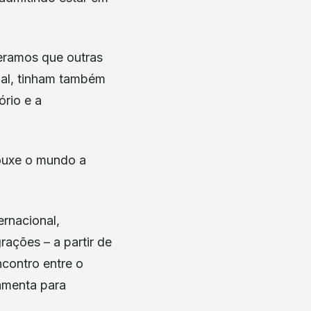
deramos que outras
al, tinham também
ório e a
ouxe o mundo a
ernacional,
ações – a partir de
contro entre o
ramenta para