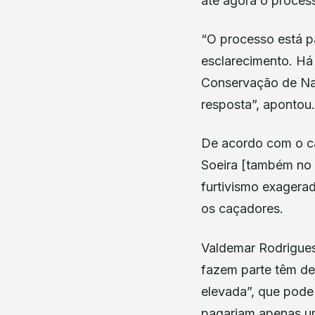
até agora o process
“O processo está p
esclarecimento. Há 
Conservação de Nat
resposta”, apontou.
De acordo com o caç
Soeira [também no 
furtivismo exagera
os caçadores.
Valdemar Rodrigues
fazem parte têm de
elevada”, que pode 
pagariam apenas um