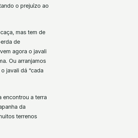
ando o prejuízo ao
r caça, mas tem de
perda de
vem agora o javali
ema. Ou arranjamos
 o javali dá “cada
 encontrou a terra
 apanha da
muitos terrenos