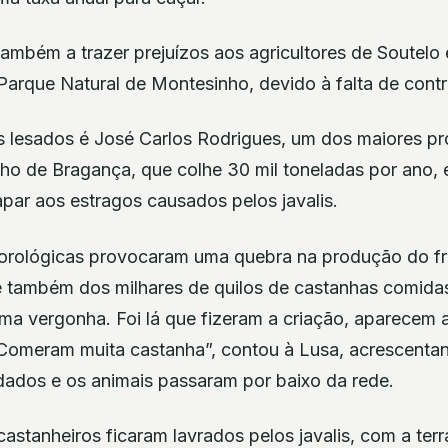
também a trazer prejuízos aos agricultores de Soutelo 
Parque Natural de Montesinho, devido à falta de contro
s lesados é José Carlos Rodrigues, um dos maiores p
ho de Bragança, que colhe 30 mil toneladas por ano,
par aos estragos causados pelos javalis.
orológicas provocaram uma quebra na produção do fr
e também dos milhares de quilos de castanhas comidas 
uma vergonha. Foi lá que fizeram a criação, aparecem 
. Comeram muita castanha”, contou à Lusa, acrescenta
ados e os animais passaram por baixo da rede.
castanheiros ficaram lavrados pelos javalis, com a terr