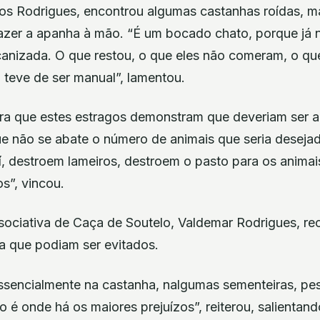
os Rodrigues, encontrou algumas castanhas roídas, m
 fazer a apanha à mão. “É um bocado chato, porque já
anizada. O que restou, o que eles não comeram, o qu
 teve de ser manual”, lamentou.
ra que estes estragos demonstram que deveriam ser a
que não se abate o número de animais que seria deseja
aí, destroem lameiros, destroem o pasto para os anima
s”, vincou.
sociativa de Caça de Soutelo, Valdemar Rodrigues, r
ra que podiam ser evitados.
ssencialmente na castanha, nalgumas sementeiras, pe
o é onde há os maiores prejuízos”, reiterou, salientan