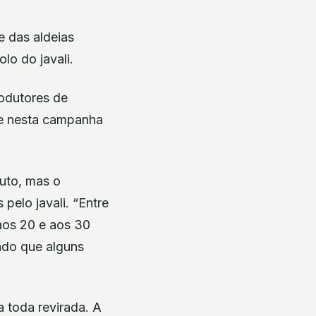
e das aldeias
lo do javali.
rodutores de
 e nesta campanha
uto, mas o
pelo javali. “Entre
aos 20 e aos 30
ndo que alguns
a toda revirada. A