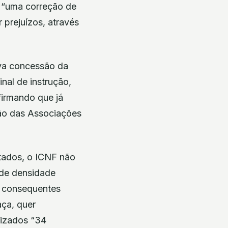
m “uma correção de
 prejuízos, através
ova concessão da
nal de instrução,
irmando que já
ão das Associações
tados, o ICNF não
 de densidade
e consequentes
aça, quer
rizados “34