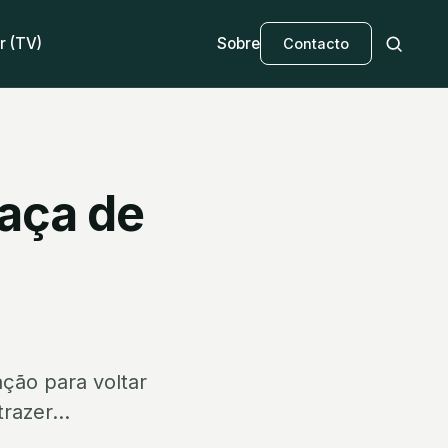
r (TV)
Sobre
Contacto
caça de
ação para voltar
razer...