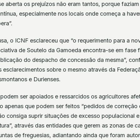
sse aberta os prejuízos não eram tantos, porque fazia
ntínua, especialmente nos locais onde começa a haver
era”.
sa, o ICNF esclareceu que “o requerimento para a n
iativa de Soutelo da Gamoeda encontra-se em fase fi
ublicação do despacho de concessão da mesma”, conf
s esclarecimentos sobre o mesmo através da Federaç
smontanos e Durienses.
odem ser apoiados e ressarcidos os agricultores afe
do apenas que podem ser feitos “pedidos de correção
 consiga suprir situações de excesso populacional 
ltura”, através das entidades que gerem as zonas de c
juntas de freguesias, adiantando ainda que foram auto