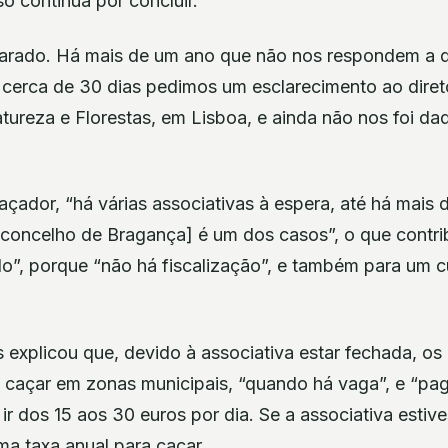
o continua por concluir.
arado. Há mais de um ano que não nos respondem a 
cerca de 30 dias pedimos um esclarecimento ao direto
ureza e Florestas, em Lisboa, e ainda não nos foi da
ador, “há várias associativas à espera, até há mais d
concelho de Bragança] é um dos casos”, o que contri
do”, porque “não há fiscalização”, e também para um c
 explicou que, devido à associativa estar fechada, os
 caçar em zonas municipais, “quando há vaga”, e “pa
ir dos 15 aos 30 euros por dia. Se a associativa estive
a taxa anual para caçar.