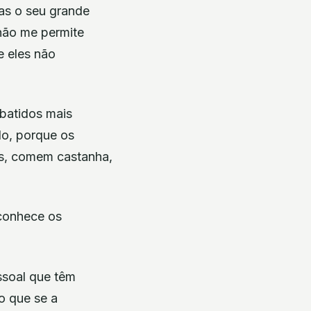
as o seu grande
 não me permite
e eles não
batidos mais
do, porque os
is, comem castanha,
econhece os
ssoal que têm
do que se a