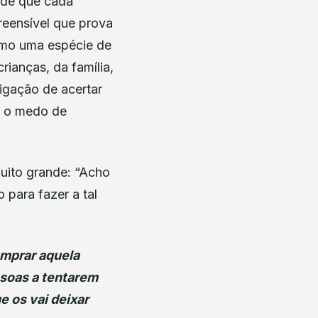
 de que cada
preensível que prova
omo uma espécie de
rianças, da família,
gação de acertar
e o medo de
muito grande: “Acho
para fazer a tal
omprar aquela
ssoas a tentarem
e os vai deixar