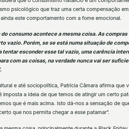
nsidera que o consumismo natalício é um comportamen
mo psicológico que traz uma certa compensação emo
 ainda este comportamento com a fome emocional.
ta do consumo acontece a mesma coisa. As compra
o vazio. Porém, se se está numa situação de comp
 a tentar esconder esse tal vazio, uma carência inte
ra com as coisas, na verdade nunca vai ser suficie
.
ltural e até sociopolítica, Patrícia Câmara afirma qu
 imposta a ideia de que temos de atingir um certo pa
bemos que é mais acima. Isto dá-nos a sensação de q
erto que nos permita chegar a esse patamar”.
a mesma coisa, principalmente durante a Black Friday.