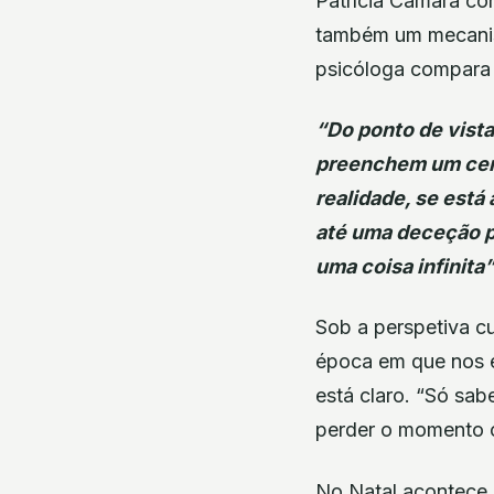
Patrícia Câmara co
também um mecanis
psicóloga compara
“Do ponto de vis
preenchem um cert
realidade, se está
até uma deceção pa
uma coisa infinita”
Sob a perspetiva cu
época em que nos é
está claro. “Só sa
perder o momento c
No Natal acontece 