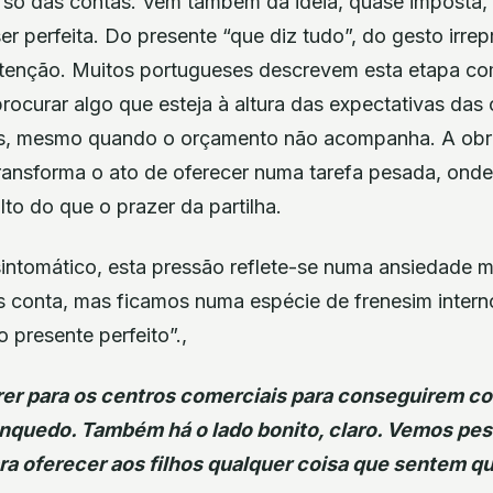
só das contas. Vem também da ideia, quase imposta,
er perfeita. Do presente “que diz tudo”, do gesto irre
atenção. Muitos portugueses descrevem esta etapa c
procurar algo que esteja à altura das expectativas das c
s, mesmo quando o orçamento não acompanha. A obri
transforma o ato de oferecer numa tarefa pesada, ond
alto do que o prazer da partilha.
sintomático, esta pressão reflete-se numa ansiedade 
conta, mas ficamos numa espécie de frenesim interno 
 presente perfeito”.,
rrer para os centros comerciais para conseguirem c
inquedo. Também há o lado bonito, claro. Vemos pe
ra oferecer aos filhos qualquer coisa que sentem qu