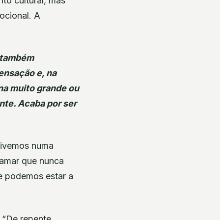
to cultural, mas
cional. A
s também
ensação e, na
rna muito grande ou
nte. Acaba por ser
e vivemos numa
tamar que nunca
ue podemos estar a
 “De repente,