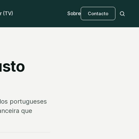
r (TV)
Sobre
Contacto
usto
dos portugueses
anceira que