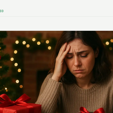
z
:33