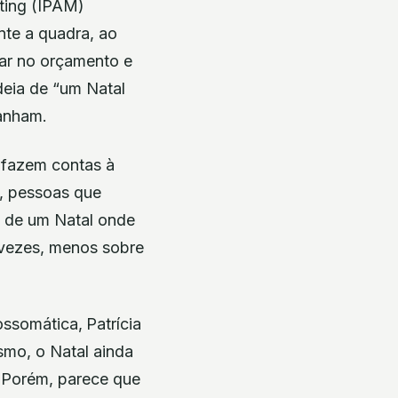
ting (IPAM)
nte a quadra, ao
ar no orçamento e
ideia de “um Natal
anham.
e fazem contas à
s, pessoas que
 de um Natal onde
 vezes, menos sobre
ossomática,
Patrícia
smo, o Natal ainda
. Porém, parece que