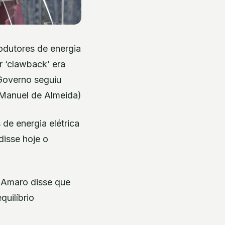
rodutores de energia
r ‘clawback’ era
 Governo seguiu
/Manuel de Almeida)
de energia elétrica
disse hoje o
o Amaro disse que
uilíbrio