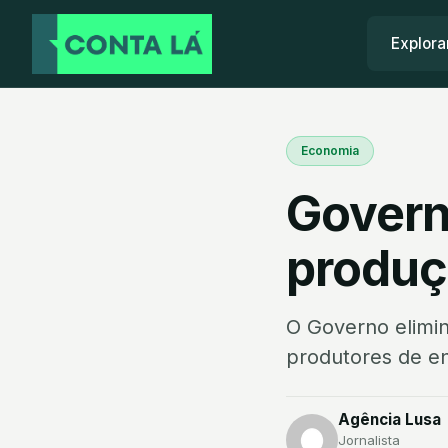
Explora
Economia
Govern
produçã
O Governo elimino
produtores de en
Agência Lusa
Jornalista