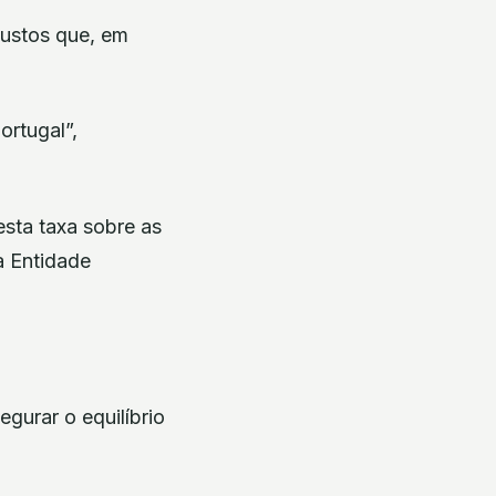
custos que, em
rtugal”,
sta taxa sobre as
a Entidade
gurar o equilíbrio