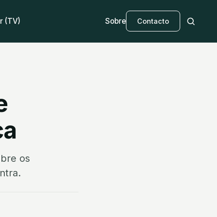
r (TV)
Sobre
Contacto
e
ca
obre os
ntra.