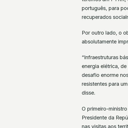
português, para pod
recuperados social
Por outro lado, o 
absolutamente impre
“Infraestruturas bás
energia elétrica, d
desafio enorme no
resistentes para u
disse.
O primeiro-ministr
Presidente da Repú
nas visitas aos ter