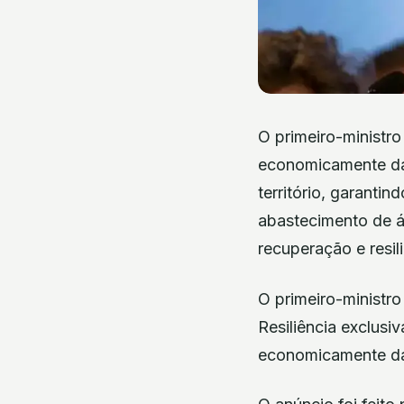
O primeiro-ministro
economicamente das 
território, garanti
abastecimento de á
recuperação e resil
O primeiro-ministro
Resiliência exclus
economicamente das