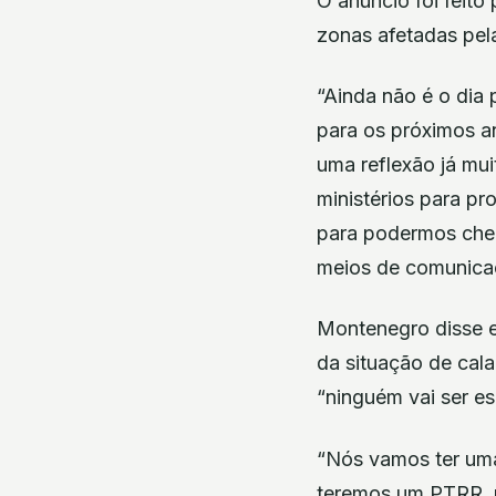
O anúncio foi feito
zonas afetadas pela
“Ainda não é o dia
para os próximos a
uma reflexão já mu
ministérios para pr
para podermos chega
meios de comunicaç
Montenegro disse en
da situação de cal
“ninguém vai ser e
“Nós vamos ter uma
teremos um PTRR, u