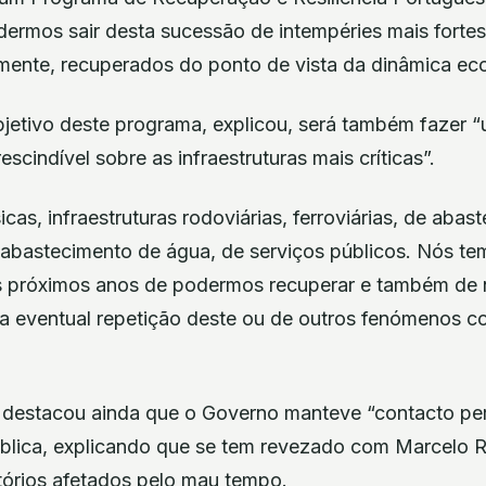
ermos sair desta sucessão de intempéries mais fortes, 
mente, recuperados do ponto de vista da dinâmica eco
objetivo deste programa, explicou, será também fazer 
scindível sobre as infraestruturas mais críticas”.
icas, infraestruturas rodoviárias, ferroviárias, de aba
e abastecimento de água, de serviços públicos. Nós te
s próximos anos de podermos recuperar e também de 
ma eventual repetição deste ou de outros fenómenos co
o destacou ainda que o Governo manteve “contacto p
blica, explicando que se tem revezado com Marcelo 
ritórios afetados pelo mau tempo.