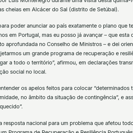
 por Luís Montenegro durante uma visita desta quinta-fe
s cheias em Alcácer do Sal (distrito de Setúbal).
 para poder anunciar ao país exatamente o plano que
nos em Portugal, mas eu posso já avançar – que esta q
ito aprofundada no Conselho de Ministros – e dei orie
ojetarmos um grande programa de recuperação e resiliê
r a todo o território”, afirmou, em declarações trans
ão social no local.
tender os apelos feitos para colocar “determinados te
amidade, no âmbito da situação de contingência”, e a
squecido”.
 resposta nacional para um problema que afetou todo o
m Programa de Recuperação e Resiliência Português