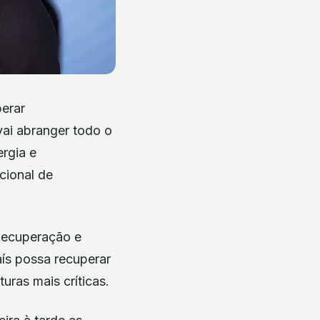
perar
vai abranger todo o
ergia e
cional de
 Recuperação e
ís possa recuperar
ras mais críticas.