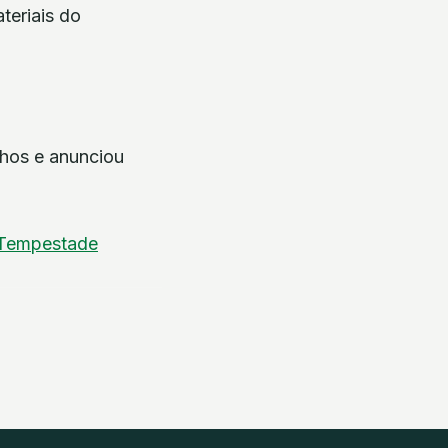
teriais do
lhos e anunciou
Tempestade