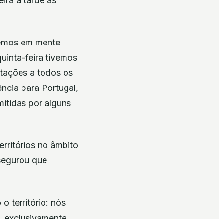
ira à tarde as
 temos em mente
uinta-feira tivemos
ntações a todos os
ncia para Portugal,
mitidas por alguns
rritórios no âmbito
ssegurou que
 território: nós
, exclusivamente