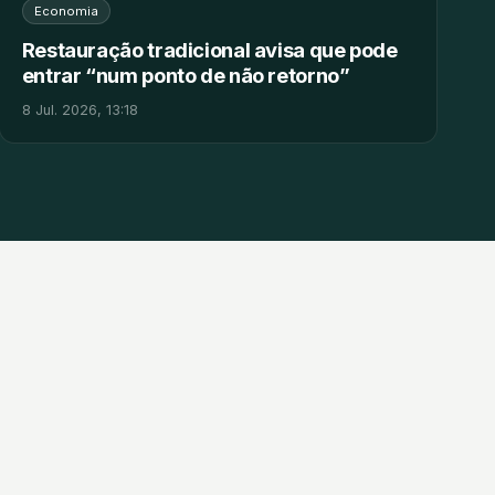
Economia
Restauração tradicional avisa que pode
entrar “num ponto de não retorno”
8 Jul. 2026, 13:18