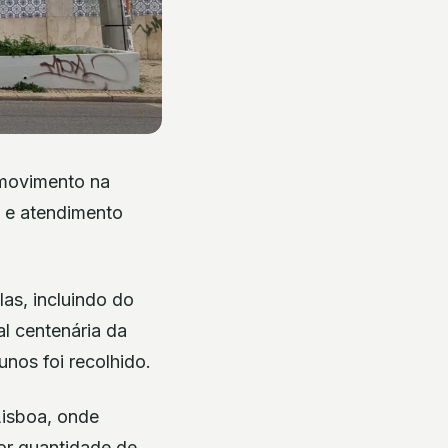
 movimento na
e e atendimento
las, incluindo do
al centenária da
unos foi recolhido.
Lisboa, onde
nor quantidade de