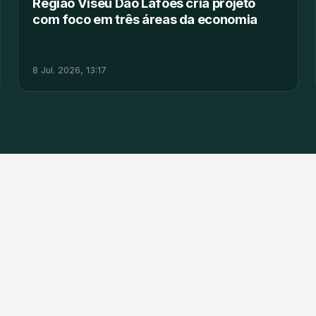
Região Viseu Dão Lafões cria projeto
com foco em três áreas da economia
8 Jul. 2026, 13:17