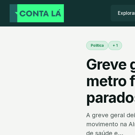
Explora
Política
+ 1
Greve g
metro 
parado
A greve geral de
movimento na Alm
de saúde e...