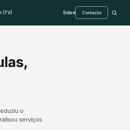
r (TV)
Sobre
Contacto
ulas,
reduziu o
alisou serviços