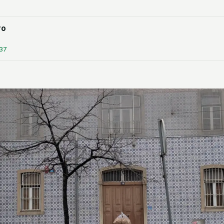
ro
:37