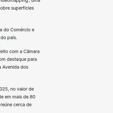
‘videomapping’, uma
sobre superfícies
ça do Comércio e
 do país.
feito com a Câmara
com destaque para
a Avenida dos
025, no valor de
nte em mais de 80
 reúne cerca de