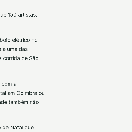
e 150 artistas,
oio elétrico no
ia e uma das
a corrida de São
, com a
atal em Coimbra ou
 onde também não
 de Natal que