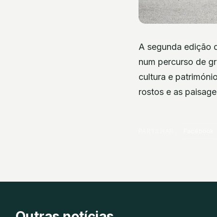
A segunda edição d
num percurso de gra
cultura e patrimóni
rostos e as paisag
PARTILHAR
Facebook
Outras notícias