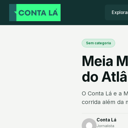
Explora
Sem categoria
Meia M
do Atlâ
O Conta Lá e a M
corrida além da 
Conta Lá
Jornalista