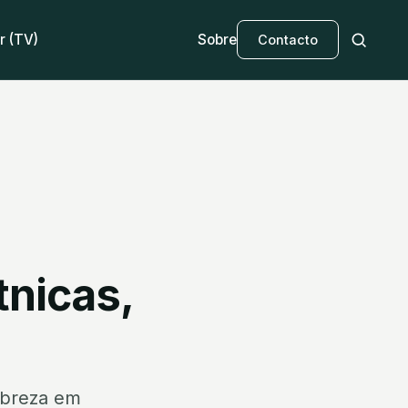
r (TV)
Sobre
Contacto
tnicas,
obreza em