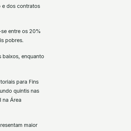
 e dos contratos
-se entre os 20%
s pobres.
s baixos, enquanto
oriais para Fins
gundo quintis nas
l na Área
presentam maior