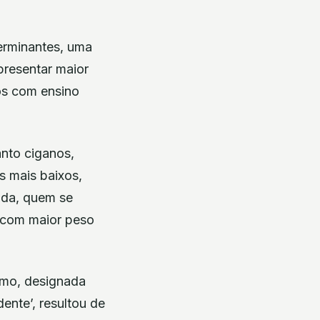
terminantes, uma
presentar maior
os com ensino
anto ciganos,
s mais baixos,
tida, quem se
e com maior peso
rmo, designada
ente’, resultou de