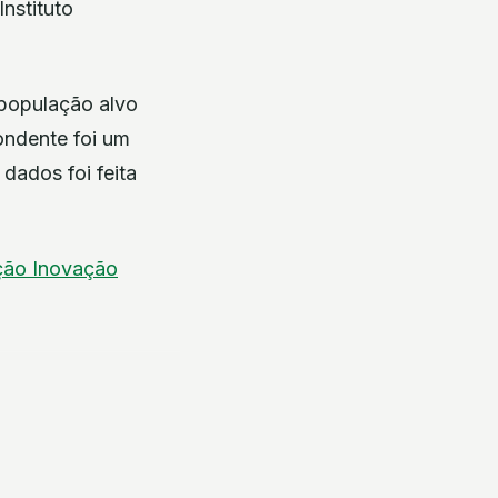
nstituto
 população alvo
ondente foi um
 dados foi feita
ação
Inovação