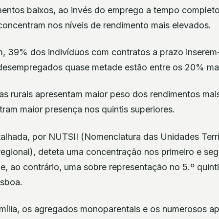
mentos baixos, ao invés do emprego a tempo completo
concentram nos níveis de rendimento mais elevados.
, 39% dos indivíduos com contratos a prazo inserem
 desempregados quase metade estão entre os 20% mai
reas rurais apresentam maior peso dos rendimentos mai
ram maior presença nos quintis superiores.
alhada, por NUTSII (Nomenclatura das Unidades Territ
l regional), deteta uma concentração nos primeiro e se
, ao contrário, uma sobre representação no 5.º quinti
isboa.
mília, os agregados monoparentais e os numerosos a