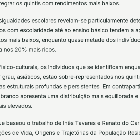
tegrar os quintis com rendimentos mais baixos.
esigualdades escolares revelam-se particularmente de
uos com escolaridade até ao ensino básico tendem a a
os mais baixos, enquanto quase metade dos indivídu
ra nos 20% mais ricos.
 físico-culturais, os indivíduos que se identificam enqu
grau, asiáticos, estão sobre-representados nos quinti
as estruturais profundas e persistentes. Em contrapar
o branco apresenta uma distribuição mais equilibrada 
is elevados.
e baseou o trabalho de Inês Tavares e Renato do Ca
ções de Vida, Origens e Trajetórias da População Resid