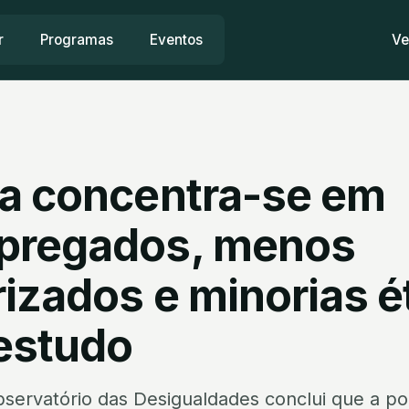
r
Programas
Eventos
Ve
a concentra-se em
pregados, menos
izados e minorias é
 estudo
servatório das Desigualdades conclui que a p