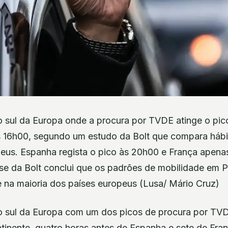
do sul da Europa onde a procura por TVDE atinge o pi
as 16h00, segundo um estudo da Bolt que compara hábi
eus. Espanha regista o pico às 20h00 e França apena
ise da Bolt conclui que os padrões de mobilidade em P
 na maioria dos países europeus (Lusa/ Mário Cruz)
do sul da Europa com um dos picos de procura por TV
tinente, quatro horas antes de Espanha e sete de Fra