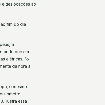
os e deslocações ao
ao fim do dia
peus, a
iantando que em
s elétricas, “o
mente da hora a
ropa, o mesmo
 quilómetro.
, ilustra essa