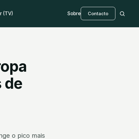
r (TV)
Sobre
Contacto
ropa
s de
nge o pico mais