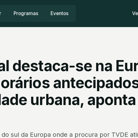
r
Programas
Eventos
Ve
al destaca-se na Eu
horários antecipado
dade urbana, aponta
s do sul da Europa onde a procura por TVDE ati