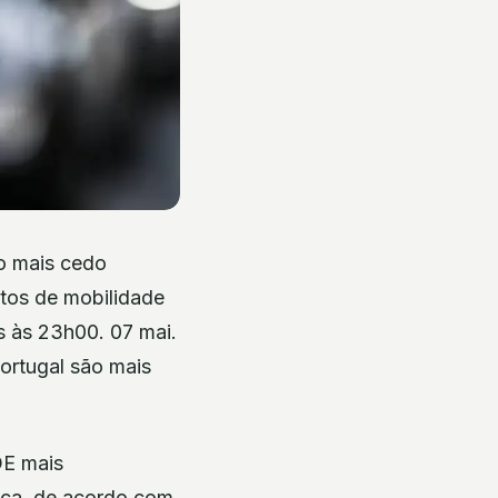
co mais cedo
tos de mobilidade
s às 23h00. 07 mai.
ortugal são mais
DE mais
nça, de acordo com