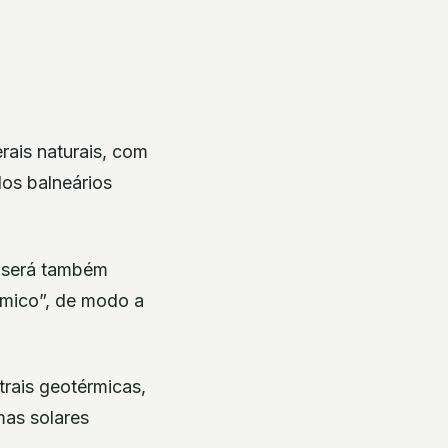
rais naturais, com
dos balneários
, será também
rmico”, de modo a
trais geotérmicas,
mas solares