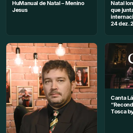
HuManual de Natal – Menino
Natal lo
Jesus
que junt
internac
24 dez. 
Canta Lá
“Recond
Tosca b