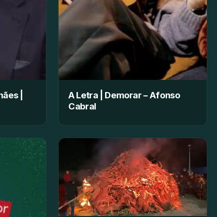
hães |
A Letra | Demorar – Afonso
Cabral