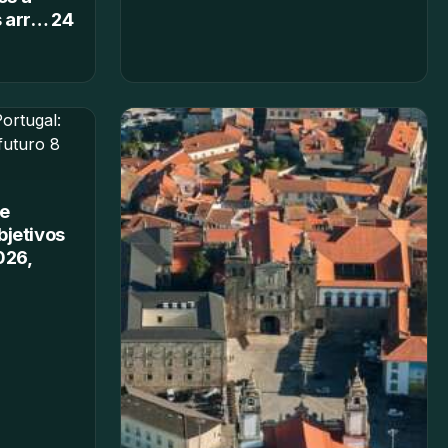
s arr… 24
e
bjetivos
026,