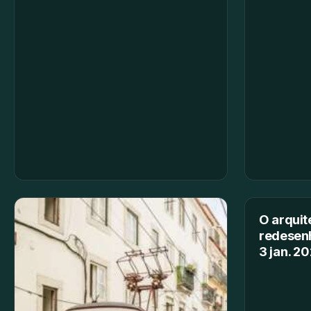
O arquit
redesenh
3 jan. 2