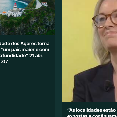
dade dos Açores torna
 “um país maior e com
ofundidade” 21 abr.
9:07
“As localidades estão
expostas e continuam