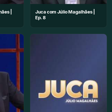
hães |
Juca com Júlio Magalhães |
Ep. 8