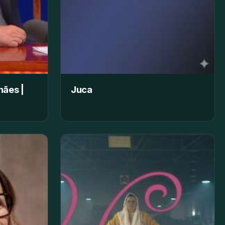
hães |
Juca