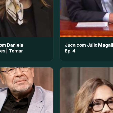
com Daniela
Juca com Júlio Magal
es | Tomar
Ep. 4