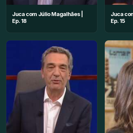
Juca com Júlio Magalhães |
Juca com
Ep. 18
Ep. 15