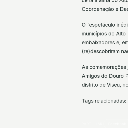
cena a alma do Alt
Coordenação e Des
O “espetáculo inéd
municípios do Alto
embaixadores e, em 
(re)descobriram nas
As comemorações j
Amigos do Douro Pa
distrito de Viseu, 
Tags relacionadas:
PARTILHAR
Facebook