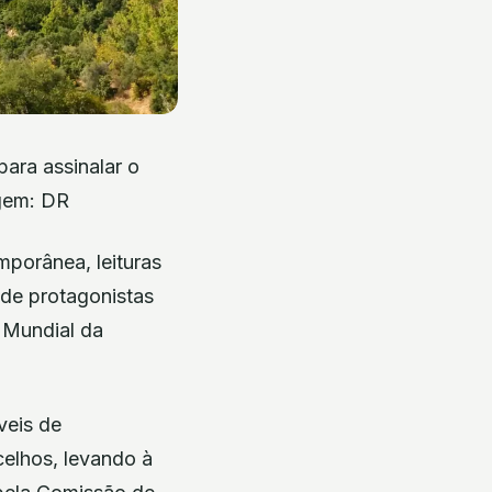
para assinalar o
agem: DR
mporânea, leituras
de protagonistas
o Mundial da
veis de
elhos, levando à