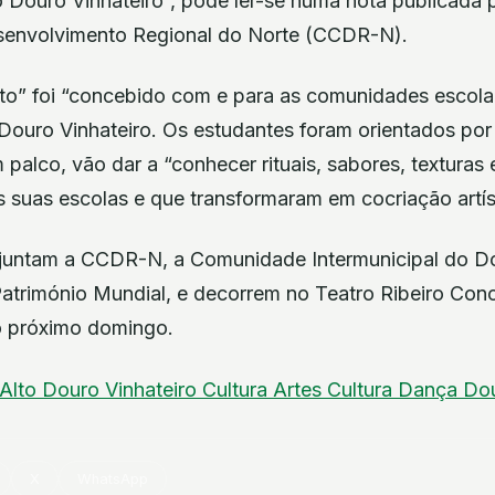
o Douro Vinhateiro”, pode ler-se numa nota publicada
envolvimento Regional do Norte (CCDR-N).
ito” foi “concebido com e para as comunidades escola
 Douro Vinhateiro. Os estudantes foram orientados por
palco, vão dar a “conhecer rituais, sabores, texturas
 suas escolas e que transformaram em cocriação artíst
untam a CCDR-N, a Comunidade Intermunicipal do Do
trimónio Mundial, e decorrem no Teatro Ribeiro Con
no próximo domingo.
Alto Douro Vinhateiro
Cultura
Artes
Cultura
Dança
Do
X
WhatsApp