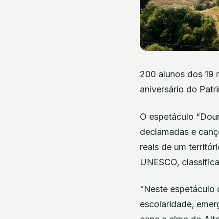
200 alunos dos 19 m
aniversário do Pat
O espetáculo “Douro
declamadas e cançõ
reais de um territó
UNESCO, classifica
“Neste espetáculo 
escolaridade, emer