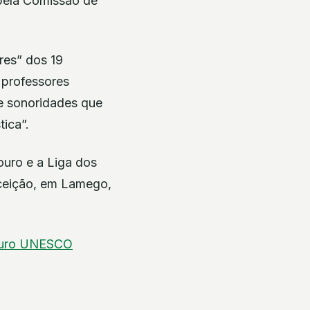
 pela Comissão de
res” dos 19
 professores
 e sonoridades que
ica”.
uro e a Liga dos
ceição, em Lamego,
uro
UNESCO