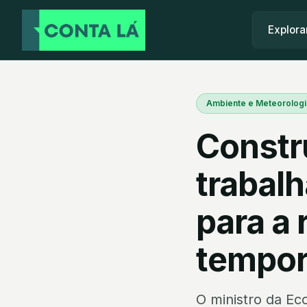
Explora
Ambiente e Meteorologi
Constr
trabal
para a
tempor
O ministro da E