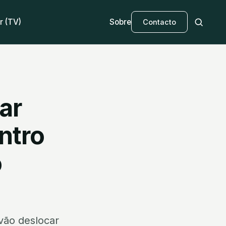
r (TV)
Sobre
Contacto
ar
ntro
o
vão deslocar