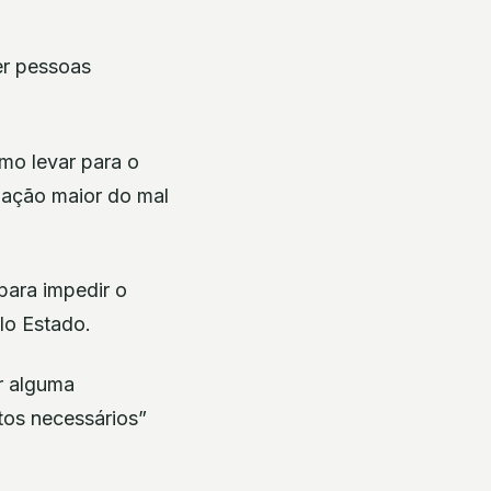
er pessoas
mo levar para o
adação maior do mal
para impedir o
lo Estado.
r alguma
tos necessários”