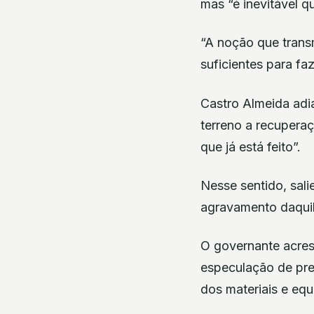
mas “é inevitável q
“A noção que trans
suficientes para faz
Castro Almeida adi
terreno a recuperaç
que já está feito”.
Nesse sentido, sal
agravamento daquil
O governante acres
especulação de pre
dos materiais e eq