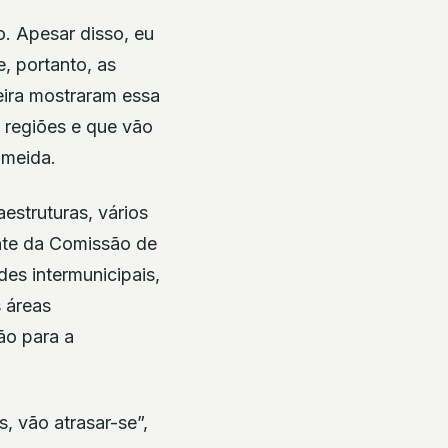
o. Apesar disso, eu
, portanto, as
eira mostraram essa
s regiões e que vão
lmeida.
estruturas, vários
ente da Comissão de
es intermunicipais,
 áreas
ão para a
s, vão atrasar-se”,