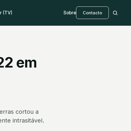
r (TV)
Sobre
Contacto
22 em
erras cortou a
nte intrasitável.