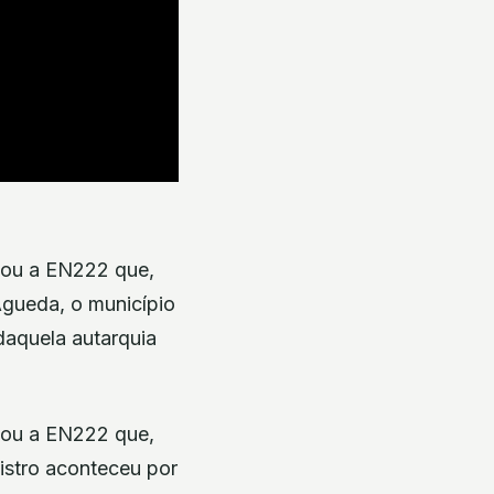
tou a EN222 que,
 Águeda, o município
daquela autarquia
tou a EN222 que,
nistro aconteceu por