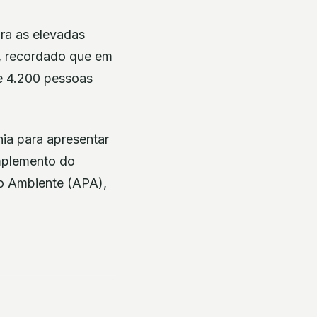
ara as elevadas
, recordado que em
de 4.200 pessoas
nia para apresentar
mplemento do
o Ambiente (APA),