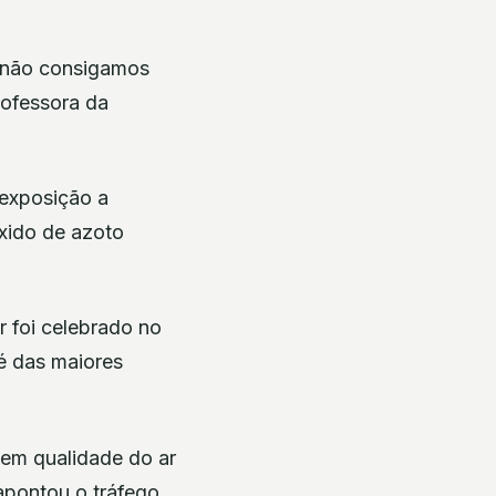
e não consigamos
rofessora da
 exposição a
xido de azoto
r foi celebrado no
é das maiores
 em qualidade do ar
 apontou o tráfego