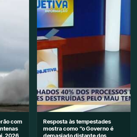
erão com
Resposta às tempestades
entenas
mostra como “o Governo é
i. 2026,
demasiado distante dos