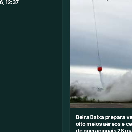
6, 12:37
Beira Baixa prepara v
oito meios aéreos e c
de operacionais 28 ma