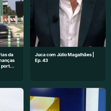
ias da
Juca com Júlio Magalhães |
inanças
Ep. 43
 port…