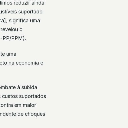
dimos reduzir ainda
ustíveis suportado
a], significa uma
 revelou o
DS-PP/PPM).
nte uma
acto na economia e
ombate à subida
s custos suportados
contra em maior
pendente de choques