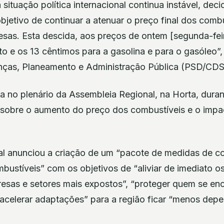
situação política internacional continua instável, deci
bjetivo de continuar a atenuar o preço final dos comb
esas. Esta descida, aos preços de ontem [segunda-feir
to e os 13 cêntimos para a gasolina e para o gasóleo”,
anças, Planeamento e Administração Pública (PSD/C
va no plenário da Assembleia Regional, na Horta, dura
 sobre o aumento do preço dos combustíveis e o imp
nal anunciou a criação de um “pacote de medidas de c
bustíveis” com os objetivos de “aliviar de imediato o
presas e setores mais expostos”, “proteger quem se en
 “acelerar adaptações” para a região ficar “menos de