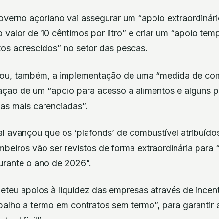
overno açoriano vai assegurar um “apoio extraordinár
o valor de 10 cêntimos por litro” e criar um “apoio tem
os acrescidos” no setor das pescas.
elou, também, a implementação de uma “medida de co
riação de um “apoio para acesso a alimentos e alguns 
ias mais carenciadas”.
al avançou que os ‘plafonds’ de combustível atribuíd
beiros vão ser revistos de forma extraordinária para 
urante o ano de 2026”.
meteu apoios à liquidez das empresas através de incen
balho a termo em contratos sem termo”, para garantir a