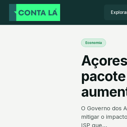
Explora
Economia
Açores
pacote
aument
O Governo dos A
mitigar o impact
ISP que...