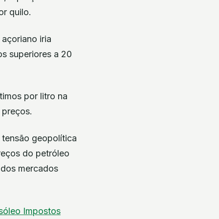
r quilo.
açoriano iria
s superiores a 20
imos por litro na
 preços.
tensão geopolítica
reços do petróleo
e dos mercados
sóleo
Impostos