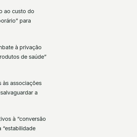
io ao custo do
porário” para
mbate à privação
produtos de saúde”
os às associações
“salvaguardar a
tivos à “conversão
 “estabilidade