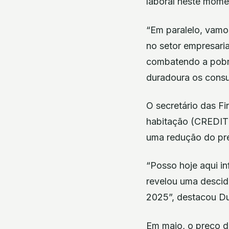
laboral neste moment
“Em paralelo, vamos
no setor empresarial
combatendo a pobr
duradoura os consu
O secretário das F
habitação (CREDITH
uma redução do pre
“Posso hoje aqui in
revelou uma desci
2025”, destacou Dua
Em maio, o preço d