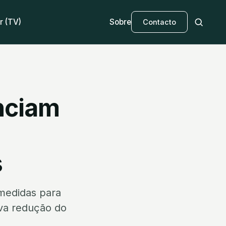
r (TV)
Sobre
Contacto
nciam
s
medidas para
ova redução do