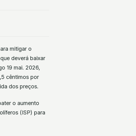
ra mitigar o
 que deverá baixar
go 19 mai. 2026,
,5 cêntimos por
bida dos preços.
bater o aumento
líferos (ISP) para