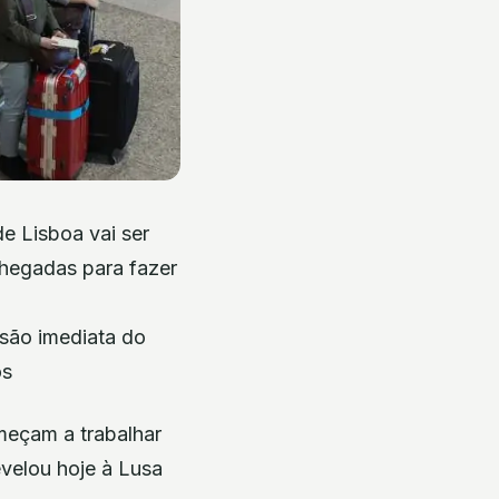
e Lisboa vai ser
chegadas para fazer
nsão imediata do
os
meçam a trabalhar
evelou hoje à Lusa