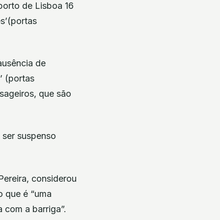
porto de Lisboa 16
s’(portas
ausência de
’ (portas
ssageiros, que são
a ser suspenso
Pereira, considerou
do que é “uma
 com a barriga”.