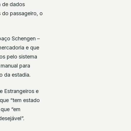
a de dados
s do passageiro, o
spaço Schengen –
mercadoria e que
dos pelo sistema
o manual para
o da estadia.
 Estrangeiros e
e que “tem estado
o que “em
esejável”.