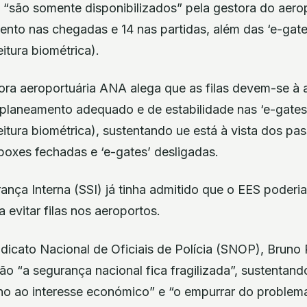
 “são somente disponibilizados” pela gestora do aero
ento nas chegadas e 14 nas partidas, além das ‘e-gate
itura biométrica).
tora aeroportuária ANA alega que as filas devem-se à 
planeamento adequado e de estabilidade nas ‘e-gates
eitura biométrica), sustentando ue está à vista dos pa
oxes fechadas e ‘e-gates’ desligadas.
nça Interna (SSI) já tinha admitido que o EES poderi
 evitar filas nos aeroportos.
dicato Nacional de Oficiais de Polícia (SNOP), Bruno 
o “a segurança nacional fica fragilizada”, sustentan
o ao interesse económico” e “o empurrar do problema