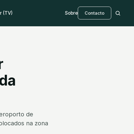
r (TV)
Sobre
Contacto
r
 da
aeroporto de
colocados na zona