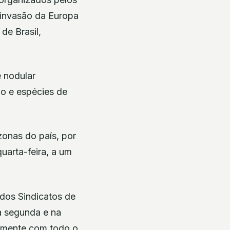
a invasão da Europa
de Brasil,
 nodular
no e espécies de
zonas do país, por
uarta-feira, a um
dos Sindicatos de
a segunda e na
tamente com todo o