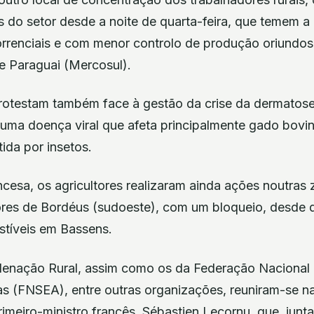
os do setor desde a noite de quarta-feira, que temem 
rrenciais e com menor controlo de produção oriundos 
e Paraguai (Mercosul).
rotestam também face à gestão da crise da dermatose
uma doença viral que afeta principalmente gado bovi
tida por insetos.
ncesa, os agricultores realizaram ainda ações noutras 
res de Bordéus (sudoeste), com um bloqueio, desde q
tíveis em Bassens.
denação Rural, assim como os da Federação Nacional 
as (FNSEA), entre outras organizações, reuniram-se n
rimeiro-ministro francês, Sébastien Lecornu, que, jun