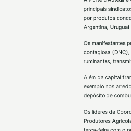
principais sindicat
por produtos conco
Argentina, Uruguai 
Os manifestantes p
contagiosa (DNC), 
ruminantes, transmi
Além da capital fra
exemplo nos arredo
depósito de combus
Os líderes da Coor
Produtores Agrícol
terça-feira com o p