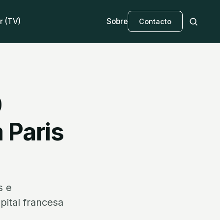
r (TV)
Sobre
Contacto
0
 Paris
s e
pital francesa