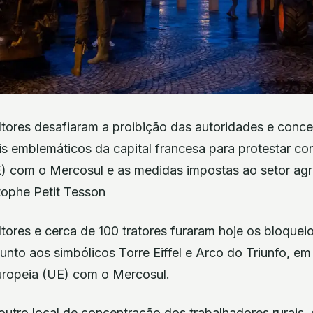
ltores desafiaram a proibição das autoridades e conce
is emblemáticos da capital francesa para protestar co
) com o Mercosul e as medidas impostas ao setor agrí
tophe Petit Tesson
tores e cerca de 100 tratores furaram hoje os bloquei
unto aos simbólicos Torre Eiffel e Arco do Triunfo, em 
ropeia (UE) com o Mercosul.
 outro local de concentração dos trabalhadores rurais,