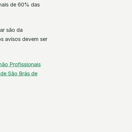
mais de 60% das
ar são da
os avisos devem ser
imão
Profissionais
ade
São Brás de