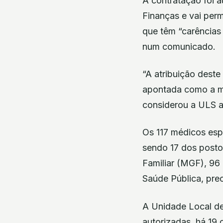
A contratação foi 
Finanças e vai perm
que têm “carências 
num comunicado.
“A atribuição dest
apontada como a ma
considerou a ULS a
Os 117 médicos esp
sendo 17 dos postos
Familiar (MGF), 96 
Saúde Pública, pre
A Unidade Local de
autorizadas, há 19