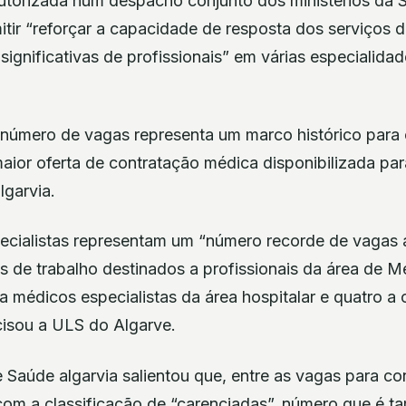
autorizada num despacho conjunto dos ministérios da 
itir “reforçar a capacidade de resposta dos serviços d
significativas de profissionais” em várias especialid
e número de vagas representa um marco histórico para
ior oferta de contratação médica disponibilizada para
lgarvia.
ecialistas representam um “número recorde de vagas at
 de trabalho destinados a profissionais da área de Me
a médicos especialistas da área hospitalar e quatro a 
cisou a ULS do Algarve.
 Saúde algarvia salientou que, entre as vagas para co
 com a classificação de “carenciadas”, número que é 