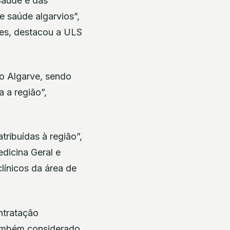
Saúde e das
e saúde algarvios”,
ades, destacou a ULS
 o Algarve, sendo
 a região”,
ribuídas à região”,
dicina Geral e
clínicos da área de
ntratação
também considerado