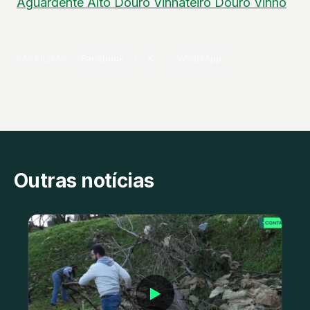
Aguardente
Alto Douro Vinhateiro
Douro
Vinho
PARTILHAR
Facebook
X
WhatsApp
Outras notícias
▶