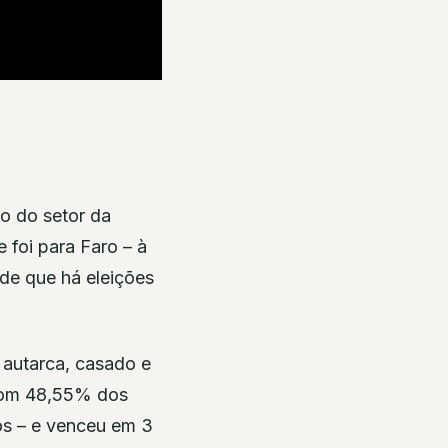
o do setor da
 foi para Faro – à
de que há eleições
 autarca, casado e
. Com 48,55% dos
os – e venceu em 3