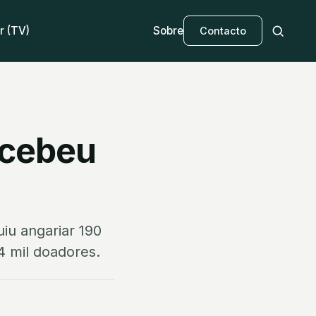
r (TV)
Sobre
Contacto
ecebeu
iu angariar 190
4 mil doadores.