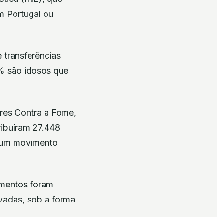
m Portugal ou
 transferências
4% são idosos que
res Contra a Fome,
ribuíram 27.448
 num movimento
imentos foram
vadas, sob a forma