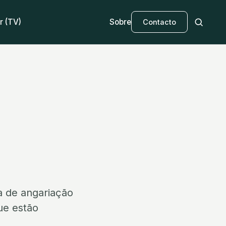
r (TV)
Sobre
Contacto
 de angariação
ue estão