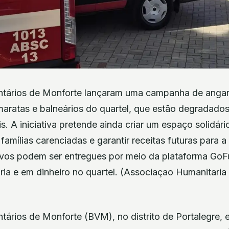
ntários de Monforte lançaram uma campanha de angar
maratas e balneários do quartel, que estão degradado
s. A iniciativa pretende ainda criar um espaço solidár
famílias carenciadas e garantir receitas futuras para a
ivos podem ser entregues por meio da plataforma Go
ária e em dinheiro no quartel. (Associaçao Humanitari
tários de Monforte (BVM), no distrito de Portalegre,