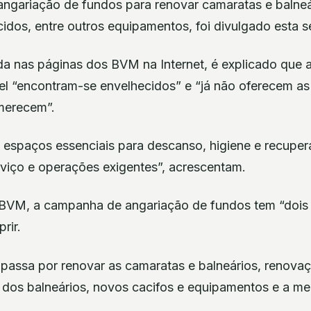
gariação de fundos para renovar camaratas e balneá
idos, entre outros equipamentos, foi divulgado esta s
a nas páginas dos BVM na Internet, é explicado que 
tel “encontram-se envelhecidos” e “já não oferecem a
merecem”.
e espaços essenciais para descanso, higiene e recupe
rviço e operações exigentes”, acrescentam.
BVM, a campanha de angariação de fundos tem “dois 
rir.
o passa por renovar as camaratas e balneários, renova
 dos balneários, novos cacifos e equipamentos e a me