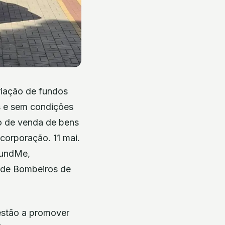
iação de fundos
s e sem condições
io de venda de bens
 corporação. 11 mai.
FundMe,
a de Bombeiros de
 estão a promover