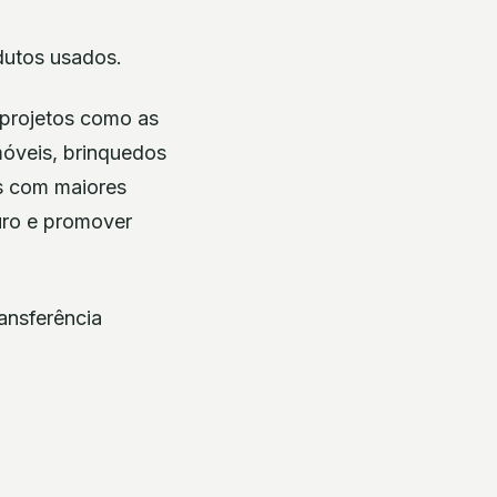
dutos usados.
 projetos como as
móveis, brinquedos
as com maiores
turo e promover
ansferência