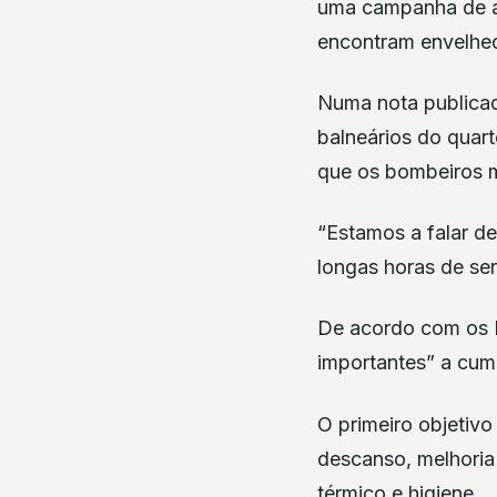
uma campanha de an
encontram envelhec
Numa nota publicad
balneários do quar
que os bombeiros 
“Estamos a falar d
longas horas de se
De acordo com os 
importantes” a cump
O primeiro objetiv
descanso, melhoria
térmico e higiene.