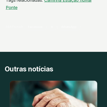
Tags relacionadas:
Caminha
Estação fluvial
Ponte
PARTILHAR
Facebook
X
WhatsApp
Outras notícias