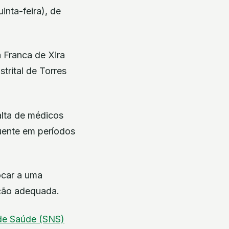
inta-feira), de
a Franca de Xira
trital de Torres
alta de médicos
quente em períodos
ocar a uma
ação adequada.
 de Saúde (SNS)