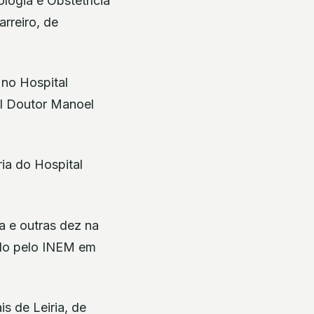
logia e Obstetrícia
rreiro, de
 no Hospital
l Doutor Manoel
ia do Hospital
a e outras dez na
ado pelo INEM em
s de Leiria, de