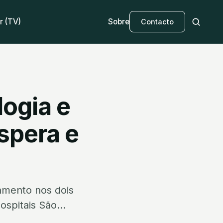
r (TV)
Sobre
Contacto
logia e
spera e
amento nos dois
ospitais São...